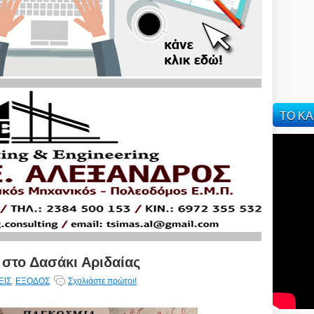
ΤΟ ΚΑ
 στο Δασάκι Αριδαίας
ΕΙΣ
,
ΕΞΟΔΟΣ
Σχολιάστε πρώτοι!