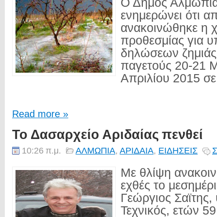
Ο Δήμος Αλμωπία
ενημερώνει ότι α
ανακοινώθηκε η 
προθεσμίας για 
δηλώσεων ζημιάς
παγετούς 20-21 Μ
Απριλίου 2015 σε.
Read more »
Το Δασαρχείο Αριδαίας πενθεί
10:26 π.μ.
ΑΛΜΩΠΙΑ
,
ΑΡΙΔΑΙΑ
,
ΕΙΔΗΣΕΙΣ
Σ
Με θλίψη ανακοιν
εχθές το μεσημέρ
Γεώργιος Σαϊτης,
Τεχνικός, ετών 59.