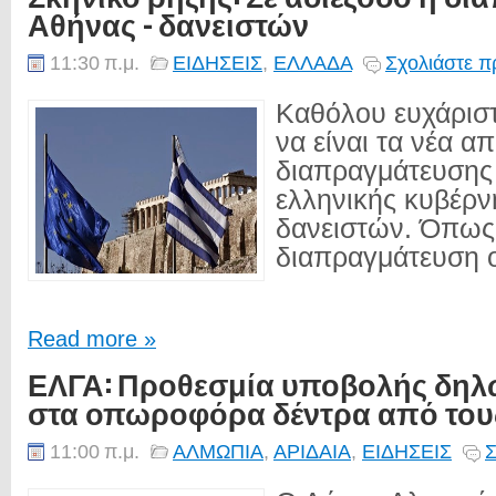
Αθήνας - δανειστών
11:30 π.μ.
ΕΙΔΗΣΕΙΣ
,
ΕΛΛΑΔΑ
Σχολιάστε π
Καθόλου ευχάριστ
να είναι τα νέα α
διαπραγμάτευσης 
ελληνικής κυβέρν
δανειστών. Όπως 
διαπραγμάτευση οδ
Read more »
ΕΛΓΑ: Προθεσμία υποβολής δηλ
στα οπωροφόρα δέντρα από του
11:00 π.μ.
ΑΛΜΩΠΙΑ
,
ΑΡΙΔΑΙΑ
,
ΕΙΔΗΣΕΙΣ
Σ