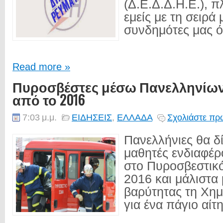
(Δ.Ε.Δ.Δ.Η.Ε.), 
εμείς με τη σειρά
συνδημότες μας ότ
Read more »
Πυροσβέστες μέσω Πανελληνίων
από το 2016
7:03 μ.μ.
ΕΙΔΗΣΕΙΣ
,
ΕΛΛΑΔΑ
Σχολιάστε πρώ
Πανελλήνιες θα δ
μαθητές ενδιαφέρ
στο Πυροσβεστικ
2016 και μάλιστα
βαρύτητας τη Χημε
για ένα πάγιο αίτ