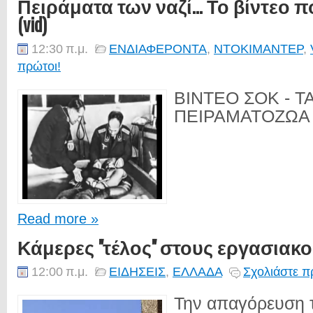
Πειράματα των ναζί... Το βίντεο
(vid)
12:30 π.μ.
ΕΝΔΙΑΦΕΡΟΝΤΑ
,
ΝΤΟΚΙΜΑΝΤΕΡ
,
πρώτοι!
ΒΙΝΤΕΟ ΣΟΚ - Τ
ΠΕΙΡΑΜΑΤΟΖΩΑ Τ
Read more »
Κάμερες ''τέλος'' στους εργασια
12:00 π.μ.
ΕΙΔΗΣΕΙΣ
,
ΕΛΛΑΔΑ
Σχολιάστε π
Την απαγόρευση 