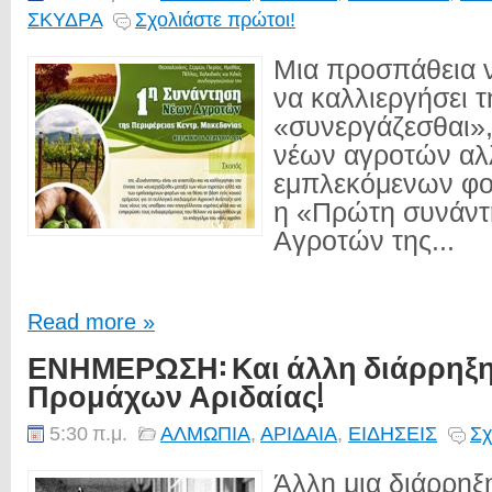
ΣΚΥΔΡΑ
Σχολιάστε πρώτοι!
Μια προσπάθεια ν
να καλλιεργήσει τ
«συνεργάζεσθαι»,
νέων αγροτών αλ
εμπλεκόμενων φο
η «Πρώτη συνάν
Αγροτών της...
Read more »
ΕΝΗΜΕΡΩΣΗ: Και άλλη διάρρηξη 
Προμάχων Αριδαίας!
5:30 π.μ.
ΑΛΜΩΠΙΑ
,
ΑΡΙΔΑΙΑ
,
ΕΙΔΗΣΕΙΣ
Σχ
Άλλη μια διάρρηξ