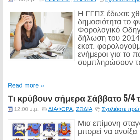
Η ΓΓΠΣ έδωσε χθ
δημοσιότητα το φ
Φορολογικό Οδηγ
δήλωση του 2014 
εκατ. φορολογούμε
ενήμεροι για το 
συμπληρώσουν το 
Read more »
Τι κρύβουν σήμερα Σάββατο 5/4 τ
12:00 μ.μ.
ΔΙΑΦΟΡΑ
,
ΖΩΔΙΑ
Σχολιάστε πρώτ
Μια επίμονη σταγ
μπορεί να ανοίξει
...