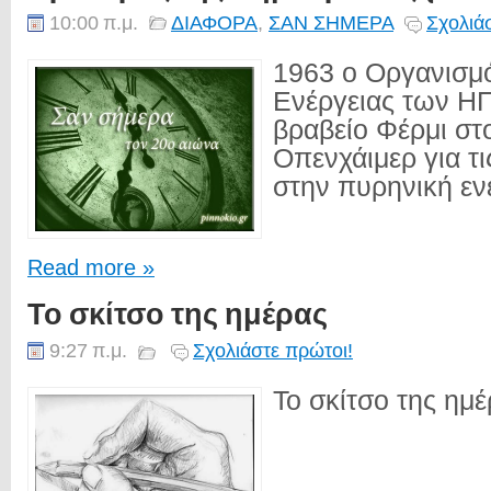
10:00 π.μ.
ΔΙΑΦΟΡΑ
,
ΣΑΝ ΣΗΜΕΡΑ
Σχολιά
1963 ο Οργανισμ
Ενέργειας των ΗΠ
βραβείο Φέρμι στ
Οπενχάιμερ για τι
στην πυρηνική ενέ
Read more »
Το σκίτσο της ημέρας
9:27 π.μ.
Σχολιάστε πρώτοι!
Το σκίτσο της ημέρ