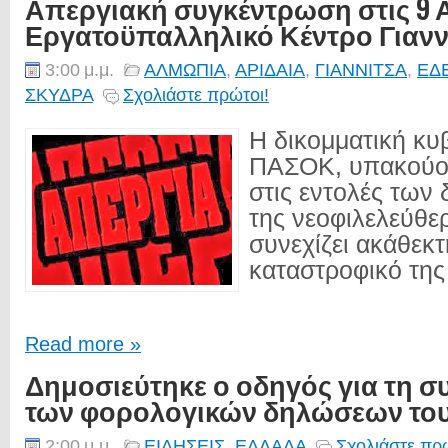
Απεργιακή συγκέντρωση στις 9 
Εργατοϋπαλληλικό Κέντρο Γιαν
3:00 μ.μ.
ΑΛΜΩΠΙΑ
,
ΑΡΙΔΑΙΑ
,
ΓΙΑΝΝΙΤΣΑ
,
ΕΔ
ΣΚΥΔΡΑ
Σχολιάστε πρώτοι!
Η δικομματική κ
ΠΑΣΟΚ, υπακούο
στις εντολές των 
της νεοφιλελεύθε
συνεχίζει ακάθεκτ
καταστροφικό της 
Read more »
Δημοσιεύτηκε ο οδηγός για τη
των φορολογικών δηλώσεων του
2:00 μ.μ.
ΕΙΔΗΣΕΙΣ
,
ΕΛΛΑΔΑ
Σχολιάστε πρώ