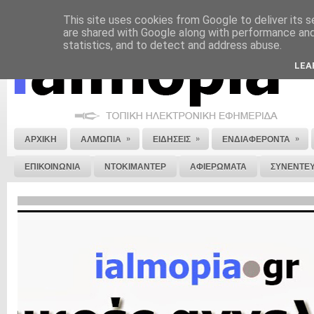
This site uses cookies from Google to deliver its s
ΝΟΜΙΚΗ ΣΗΜΕΙΩΣΗ
ΔΙΑΦΗΜΙΣΗ
ΕΠΙΚΟΙΝΩΝΙΑ
ΣΤΕΙΛΕ ΜΑΣ 
are shared with Google along with performance and 
statistics, and to detect and address abuse.
LEA
»
»
»
ΑΡΧΙΚΗ
ΑΛΜΩΠΙΑ
ΕΙΔΗΣΕΙΣ
ΕΝΔΙΑΦΕΡΟΝΤΑ
ΕΠΙΚΟΙΝΩΝΙΑ
ΝΤΟΚΙΜΑΝΤΕΡ
ΑΦΙΕΡΩΜΑΤΑ
ΣΥΝΕΝΤΕΥ