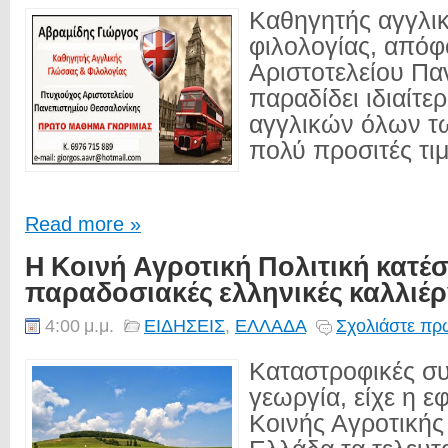
Καθηγητής αγγλι
φιλολογίας, απόφ
Αριστοτελείου Πα
παραδίδει ιδιαίτε
αγγλικών όλων τ
πολύ προσιτές τιμέ
Read more »
Η Κοινή Αγροτική Πολιτική κατέσ
παραδοσιακές ελληνικές καλλιέρ
4:00 μ.μ.
ΕΙΔΗΣΕΙΣ
,
ΕΛΛΑΔΑ
Σχολιάστε πρώ
Καταστροφικές συ
γεωργία, είχε η ε
Κοινής Αγροτικής