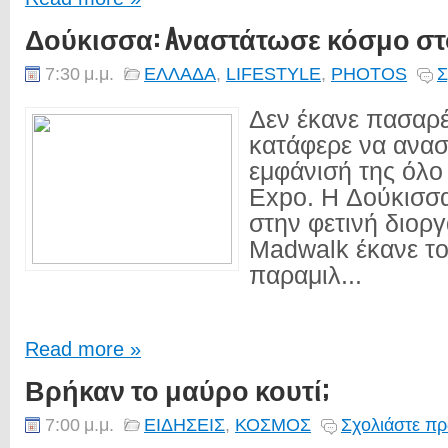
Δούκισσα: Aναστάτωσε κόσμο στο M
7:30 μ.μ.
ΕΛΛΑΔΑ
,
LIFESTYLE
,
PHOTOS
Σ
Δεν έκανε πασαρ
κατάφερε να ανασ
εμφάνισή της όλο 
Expo. H Δούκισσα
στην φετινή διορ
Μadwalk έκανε τ
παραμιλ...
Read more »
Βρήκαν το μαύρο κουτί;
7:00 μ.μ.
ΕΙΔΗΣΕΙΣ
,
ΚΟΣΜΟΣ
Σχολιάστε πρ