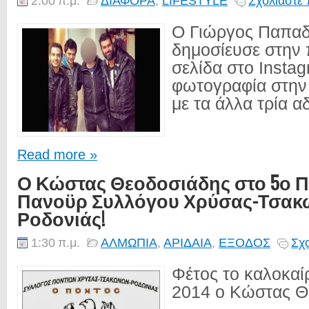
2:00 π.μ.
ΔΙΑΦΟΡΑ
,
LIFESTYLE
Σχολιάστε 
Ο Γιώργος Παπα
δημοσίευσε στην
σελίδα στο Instag
φωτογραφία στην 
με τα άλλα τρία αδ
Read more »
Ο Κώστας Θεοδοσιάδης στο 5ο Π
Πανοϋρ Συλλόγου Χρύσας-Τσακ
Ροδονιάς!
1:30 π.μ.
ΑΛΜΩΠΙΑ
,
ΑΡΙΔΑΙΑ
,
ΕΞΟΔΟΣ
Σχο
Φέτος το καλοκαίρ
2014 ο Κώστας Θε