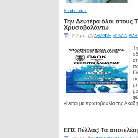
Read more »
Την Δευτέρα όλοι στους 
Χρυσοβαλάντω
12:10 μ.μ.
ΑΛΜΩΠΙΑ
,
ΑΡΙΔΑΙΑ
,
ΕΙΔΗ
Τη
οδ
απ
πα
Εκ
ει
μπ
μό
φι
γίνεται με πρωτοβουλία της Ακαδ
ΕΠΣ Πέλλας: Τα αποτελέ