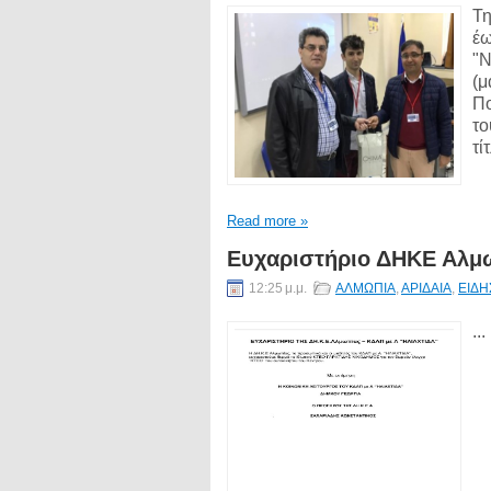
Τη
έω
"Ν
(μ
Πο
το
τί
Read more »
Ευχαριστήριο ΔΗΚΕ Αλμω
12:25 μ.μ.
ΑΛΜΩΠΙΑ
,
ΑΡΙΔΑΙΑ
,
ΕΙΔΗ
...