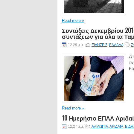
Read more »
Συντάξεις Δεκεμβρίου 20
συντάξεων για όλα τα Ταμ
12:29 μ.μ.
ΕΙΔΗΣΕΙΣ
,
ΕΛΛΑΔΑ
Σ
Απ
τω
θα
Read more »
10 Ημερήσιο ΕΠΑΛ Αριδα
12:27 μ.μ.
ΑΛΜΩΠΙΑ
,
ΑΡΙΔΑΙΑ
,
ΕΙΔΗ