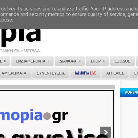
deliver its services and to analyze traffic. Your IP address and 
ΕΠΙΚΟΙΝΩΝΙΑ
ΣΤΕΙΛΕ ΜΑΣ ΤΟ ΑΡΘΡΟ ΣΟΥ
formance and security metrics to ensure quality of service, gen
abuse.
»
»
»
»
Σ
ΕΝΔΙΑΦΕΡΟΝΤΑ
ΔΙΑΦΟΡΑ
ΣΠΟΡ
ΕΞΟΔΟΣ
ΑΦΙΕΡΩΜΑΤΑ
ΣΥΝΕΝΤΕΥΞΕΙΣ
IALMOPIA
LIVE
ΑΓΓΕΛΙΕΣ
Ε
ΚΟΡΥΦ