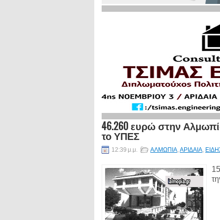
46.260 ευρώ στην Αλμωπ
το ΥΠΕΣ
12:39 μ.μ.
ΑΛΜΩΠΙΑ
,
ΑΡΙΔΑΙΑ
,
ΕΙΔΗ
15
τη