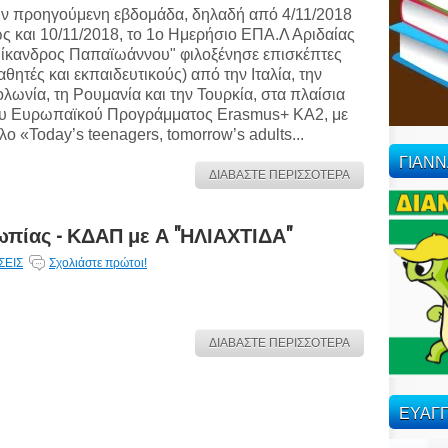
ν προηγούμενη εβδομάδα, δηλαδή από 4/11/2018
ς και 10/11/2018, το 1ο Ημερήσιο ΕΠΑ.Λ Αριδαίας
ίκανδρος Παπαϊωάννου" φιλοξένησε επισκέπτες
αθητές και εκπαιδευτικούς) από την Ιταλία, την
λωνία, τη Ρουμανία και την Τουρκία, στα πλαίσια
υ Ευρωπαϊκού Προγράμματος Erasmus+ ΚΑ2, με
τλο «Today’s teenagers, tomorrow’s adults...
ΓΙΑΝ
ΔΙΑΒΑΣΤΕ ΠΕΡΙΣΣΟΤΕΡΑ
πίας - ΚΔΑΠ με Α "ΗΛΙΑΧΤΙΔΑ"
ΣΕΙΣ
Σχολιάστε πρώτοι!
ΔΙΑΒΑΣΤΕ ΠΕΡΙΣΣΟΤΕΡΑ
ΕΥΑΓΓ