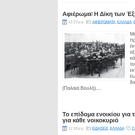
Αφιέρωμα: Η Δίκη των Έξ
12:22 μ.μ.
ΑΦΙΕΡΩΜΑΤΑ
,
ΕΛΛΑΔΑ
,
Με
πρ
έκ
αξ
κά
το
εκ
έω
δι
(Παλαιά Βουλή)....
Το επίδομα ενοικίου για τ
για κάθε νοικοκυριό
12:16 μ.μ.
ΕΙΔΗΣΕΙΣ
,
ΕΛΛΑΔΑ
Σ