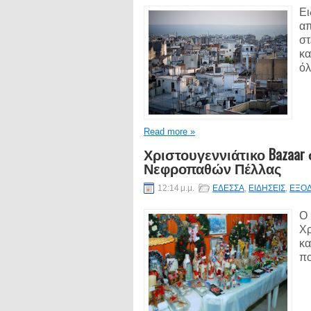
Ει
απ
στ
κα
όλ
Read more »
Χριστουγεννιάτικο Bazaa
Νεφροπαθών Πέλλας
12:14 μ.μ.
ΕΔΕΣΣΑ
,
ΕΙΔΗΣΕΙΣ
,
ΕΞΟ
Ο 
Χρ
κα
πο