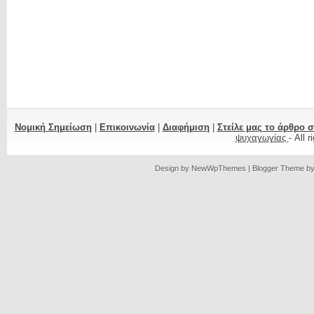
Νομική Σημείωση
|
Επικοινωνία
|
Διαφήμιση
|
Στείλε μας το άρθρο 
ψυχαγωγίας
- All 
Design by
NewWpThemes
| Blogger Theme b