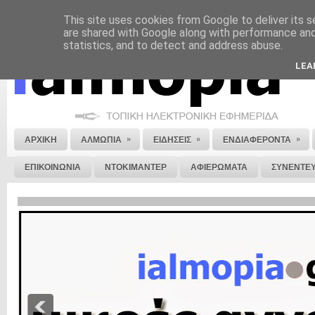
This site uses cookies from Google to deliver its s
ΝΟΜΙΚΗ ΣΗΜΕΙΩΣΗ
ΔΙΑΦΗΜΙΣΗ
ΕΠΙΚΟΙΝΩΝΙΑ
ΣΤΕΙΛΕ ΜΑΣ 
are shared with Google along with performance and 
statistics, and to detect and address abuse.
LEA
»
»
»
ΑΡΧΙΚΗ
ΑΛΜΩΠΙΑ
ΕΙΔΗΣΕΙΣ
ΕΝΔΙΑΦΕΡΟΝΤΑ
ΕΠΙΚΟΙΝΩΝΙΑ
ΝΤΟΚΙΜΑΝΤΕΡ
ΑΦΙΕΡΩΜΑΤΑ
ΣΥΝΕΝΤΕΥ