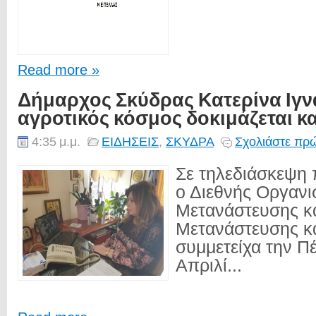
Read more »
Δήμαρχος Σκύδρας Κατερίνα Ιγνα
αγροτικός κόσμος δοκιμάζεται κα
4:35 μ.μ.
ΕΙΔΗΣΕΙΣ
,
ΣΚΥΔΡΑ
Σχολιάστε πρώ
Σε τηλεδιάσκεψη
ο Διεθνής Οργανι
Μετανάστευσης κα
Μετανάστευσης κ
συμμετείχα την Π
Απριλί...