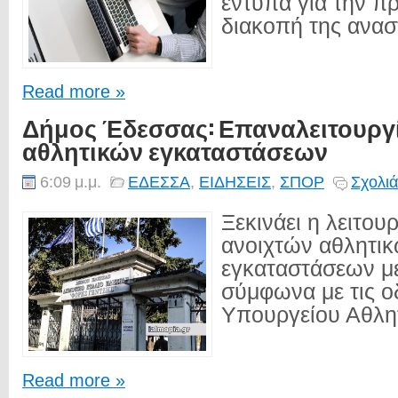
έντυπα για την π
διακοπή της αναστ
Read more »
Δήμος Έδεσσας: Επαναλειτουργ
αθλητικών εγκαταστάσεων
6:09 μ.μ.
ΕΔΕΣΣΑ
,
ΕΙΔΗΣΕΙΣ
,
ΣΠΟΡ
Σχολιά
Ξεκινάει η λειτου
ανοιχτών αθλητι
εγκαταστάσεων με
σύμφωνα με τις ο
Υπουργείου Αθλητ
Read more »