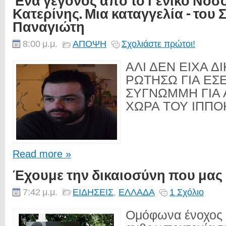
Κατερίνης. Μια καταγγελία - του 
Παναγιώτη
8:00 μ.μ.
ΑΠΟΨΗ
Σχολιάστε πρώτοι!
AΛΙ ΔΕΝ ΕΙΧΑ Δ
ΡΩΤΗΣΩ ΓΙΑ Ε
ΣΥΓΝΩΜΜΗ ΓΙΑ 
ΧΩΡΑ ΤΟΥ ΙΠΠΟΚ
Read more »
Έχουμε την δικαιοσύνη που μας 
7:42 μ.μ.
ΕΙΔΗΣΕΙΣ
,
ΕΛΛΑΔΑ
1 Σχόλιο
Ομόφωνα ένοχος 