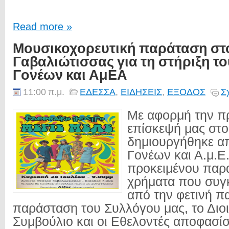
Read more »
Μουσικοχορευτική παράταση στο
Γαβαλιώτισσας για τη στήριξη τ
Γονέων και ΑμΕΑ
11:00 π.μ.
ΕΔΕΣΣΑ
,
ΕΙΔΗΣΕΙΣ
,
ΕΞΟΔΟΣ
Σ
Με αφορμή την π
επίσκεψή μας στ
δημιουργήθηκε α
Γονέων και Α.μ.Ε
προκειμένου παρ
χρήματα που συγ
από την φετινή πα
παράσταση του Συλλόγου μας, το Διοι
Συμβούλιο και οι Εθελοντές αποφασί