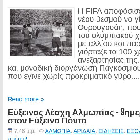
Η FIFA αποφάσισε
νέου θεσμού να γί
Ουρουγουάη, που
του ολυμπιακού 
μεταλλίου και πα
γιόρταζε τα 100 χ
ανεξαρτησίας της
και μοναδική διοργάνωση Παγκοσμίο
που έγινε χωρίς προκριματικό γύρο....
Read more »
Εύξεινος Λέσχη Αλμωπίας - 9ημ
στον Εύξεινο Πόντο
7:46 μ.μ.
ΑΛΜΩΠΙΑ
,
ΑΡΙΔΑΙΑ
,
ΕΙΔΗΣΕΙΣ
,
ΕΞΟ
πρώτοι!