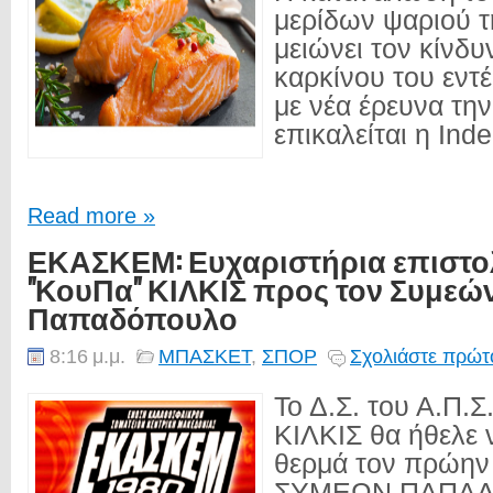
μερίδων ψαριού 
μειώνει τον κίνδ
καρκίνου του εντ
με νέα έρευνα τη
επικαλείται η Ind
Read more »
ΕΚΑΣΚΕΜ: Ευχαριστήρια επιστολ
"ΚουΠα" ΚΙΛΚΙΣ προς τον Συμεώ
Παπαδόπουλο
8:16 μ.μ.
ΜΠΑΣΚΕΤ
,
ΣΠΟΡ
Σχολιάστε πρώτο
Το Δ.Σ. του Α.Π.Σ
ΚΙΛΚΙΣ θα ήθελε 
θερμά τον πρώην
ΣΥΜΕΩΝ ΠΑΠΑΔΟ