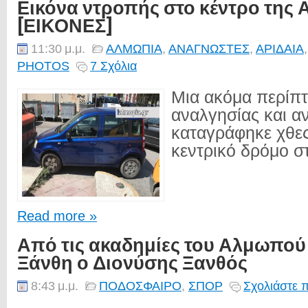
Εικόνα ντροπής στο κέντρο της 
[ΕΙΚΟΝΕΣ]
11:30 μ.μ.
ΑΛΜΩΠΙΑ
,
ΑΝΑΓΝΩΣΤΕΣ
,
ΑΡΙΔΑΙΑ
PHOTOS
7 Σχόλια
Μια ακόμα περίπ
αναλγησίας και α
καταγράφηκε χθες
κεντρικό δρόμο στ
Read more »
Από τις ακαδημίες του Αλμωπού
Ξάνθη ο Διονύσης Ξανθός
8:43 μ.μ.
ΠΟΔΟΣΦΑΙΡΟ
,
ΣΠΟΡ
Σχολιάστε 