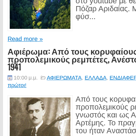
στο youtube με θ
Πόζαρ Αριδαίας. 
φύσ...
Read more »
Αφιέρωμα: Από τους κορυφαίου
προπολεμικούς ρεμπέτες, Ανέστος
1941
10:00 μ.μ.
ΑΦΙΕΡΩΜΑΤΑ
,
ΕΛΛΑΔΑ
,
ΕΝΔΙΑΦΕ
πρώτοι!
Από τους κορυφα
προπολεμικούς ρ
γνωστός και ως Α
Αρτέμης. Το πραγ
του ήταν Αναστάσι