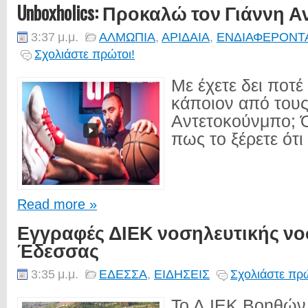
Unboxholics: Προκαλώ τον Γιάννη 
3:37 μ.μ.
ΑΛΜΩΠΙΑ
,
ΑΡΙΔΑΙΑ
,
ΕΝΔΙΑΦΕΡΟΝΤ
Σχολιάστε πρώτοι!
Με έχετε δει ποτέ
κάποιον από του
Αντετοκούνμπο; Όχ
πως το ξέρετε ότι 
Read more »
Εγγραφές ΔΙΕΚ νοσηλευτικής ν
Έδεσσας
3:35 μ.μ.
ΕΔΕΣΣΑ
,
ΕΙΔΗΣΕΙΣ
Σχολιάστε πρώ
Το Δ.ΙΕΚ Βοηθών