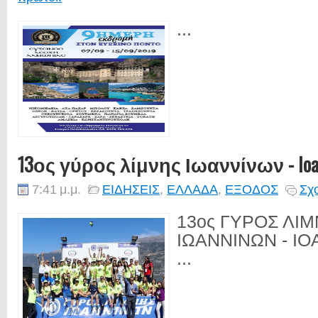
...
13ος γύρος λίμνης Ιωαννίνων - Ioann
7:41 μ.μ.
ΕΙΔΗΣΕΙΣ
,
ΕΛΛΑΔΑ
,
ΕΞΟΔΟΣ
Σχο
13ος ΓΥΡΟΣ ΛΙ
ΙΩΑΝΝΙΝΩΝ - IO
...