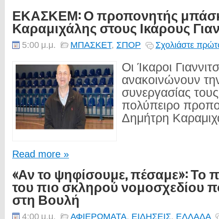
ΕΚΑΣΚΕΜ: Ο προπονητής μπάσκ
Καραμιχάλης στους Ικάρους Για
5:00 μ.μ.
ΜΠΑΣΚΕΤ
,
ΣΠΟΡ
Σχολιάστε πρώτο
Οι Ίκαροι Γιαννιτ
ανακοινώνουν την
συνεργασίας τους
πολύπειρο προπο
Δημήτρη Καραμιχά
Read more »
«Αν το ψηφίσουμε, πέσαμε»: Το π
του πιο σκληρού νομοσχεδίου π
στη Βουλή
4:00 μ.μ.
ΑΦΙΕΡΩΜΑΤΑ
,
ΕΙΔΗΣΕΙΣ
,
ΕΛΛΑΔΑ