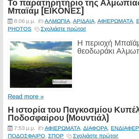
Το παρατηρητήριο της Αλμωπίας
Μπαϊάμ [ΕΙΚΟΝΕΣ]
8:06 μ.μ.
ΑΛΜΩΠΙΑ
,
ΑΡΙΔΑΙΑ
,
ΑΦΙΕΡΩΜΑΤΑ
,
PHOTOS
Σχολιάστε πρώτοι!
Η περιοχή Μπαϊά
θεοδωράκι Αλμωπί
Read more »
Η ιστορία του Παγκοσμίου Κυπέ
Ποδοσφαίρου (Μουντιάλ)
7:53 μ.μ.
ΑΦΙΕΡΩΜΑΤΑ
,
ΔΙΑΦΟΡΑ
,
ΕΝΔΙΑΦΕ
ΠΟΔΟΣΦΑΙΡΟ
,
ΣΠΟΡ
Σχολιάστε πρώτοι!