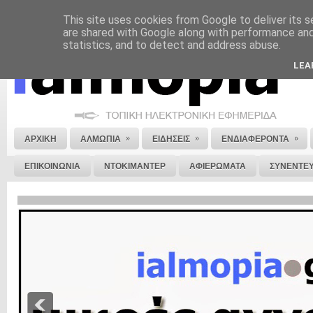
This site uses cookies from Google to deliver its s
ΝΟΜΙΚΗ ΣΗΜΕΙΩΣΗ
ΔΙΑΦΗΜΙΣΗ
ΕΠΙΚΟΙΝΩΝΙΑ
ΣΤΕΙΛΕ ΜΑΣ 
are shared with Google along with performance and 
statistics, and to detect and address abuse.
LEA
»
»
»
ΑΡΧΙΚΗ
ΑΛΜΩΠΙΑ
ΕΙΔΗΣΕΙΣ
ΕΝΔΙΑΦΕΡΟΝΤΑ
ΕΠΙΚΟΙΝΩΝΙΑ
ΝΤΟΚΙΜΑΝΤΕΡ
ΑΦΙΕΡΩΜΑΤΑ
ΣΥΝΕΝΤΕΥ