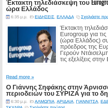
Έκτακτη τηλεδιάσκεψη του Eurogrou
ώρα Ελλάδος
6:35 μ.μ.
ΕΙΔΗΣΕΙΣ
,
ΕΛΛΑΔΑ
Σχολιάστε πρώ
Έκτακτη τηλεδιά
Eurogroup για τις
(ώρα Ελλάδος) σ
πρόεδρος της Ευ
Γερούν Ντάισελμπ
τις εξελίξεις στην
Read more »
Ο Γιάννης Σηφάκης στην Άρνισσ
περιοδειών του ΣΥΡΙΖΑ για το 
6:30 μ.μ.
ΑΛΜΩΠΙΑ
,
ΑΡΙΔΑΙΑ
,
ΓΙΑΝΝΙΤΣΑ
,
ΕΔ
ΣΚΥΔΡΑ
Σχολιάστε πρώτοι!