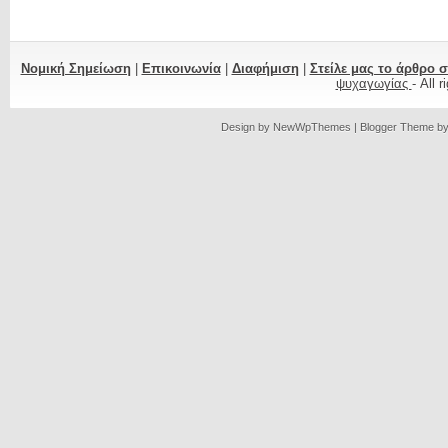
Νομική Σημείωση
|
Επικοινωνία
|
Διαφήμιση
|
Στείλε μας το άρθρο 
ψυχαγωγίας
- All 
Design by
NewWpThemes
| Blogger Theme b