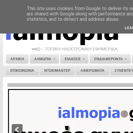
This site uses cookies from Google to deliver its s
ΝΟΜΙΚΗ ΣΗΜΕΙΩΣΗ
ΔΙΑΦΗΜΙΣΗ
ΕΠΙΚΟΙΝΩΝΙΑ
ΣΤΕΙΛΕ ΜΑΣ 
are shared with Google along with performance and 
statistics, and to detect and address abuse.
LEA
»
»
»
ΑΡΧΙΚΗ
ΑΛΜΩΠΙΑ
ΕΙΔΗΣΕΙΣ
ΕΝΔΙΑΦΕΡΟΝΤΑ
ΕΠΙΚΟΙΝΩΝΙΑ
ΝΤΟΚΙΜΑΝΤΕΡ
ΑΦΙΕΡΩΜΑΤΑ
ΣΥΝΕΝΤΕΥ