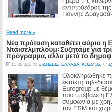
ημέρα της κυβέρν
αντιπρόεδρος της
Γιάννης Δραγασάκ
Read more »
Νέα πρόταση καταθέτει αύριο η 
Ντάισελμπλουμ: Συζητάμε για τρ
πρόγραμμα, αλλα μετά το δημο
11:02 μ.μ.
ΕΙΔΗΣΕΙΣ
,
ΕΛΛΑΔΑ
,
ΚΟΣΜΟΣ
Σ
Ολοκληρώθηκε πρ
έκτακτη τηλεδιάσ
Eurogroup με θέμ
που υπέβαλε η Ελ
συμφωνία με χρη
τον ESM και χωρί