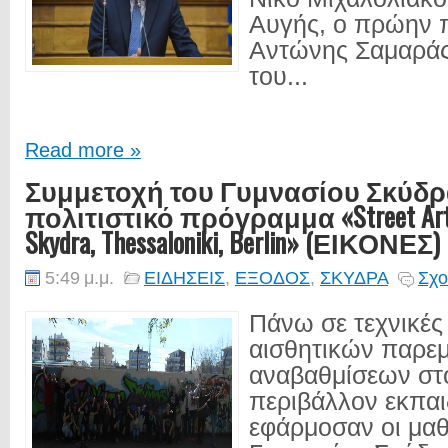
Αυγής, ο πρώην
Αντώνης Σαμαράς
του...
Read more »
Συμμετοχή του Γυμνασίου Σκύδρ
πολιτιστικό πρόγραμμα «Street Art:
Skydra, Thessaloniki, Berlin» (ΕΙΚΟΝΕΣ)
5:49 μ.μ.
ΕΙΔΗΣΕΙΣ
,
ΕΞΟΔΟΣ
,
ΣΚΥΔΡΑ
Σχο
Πάνω σε τεχνικές
αισθητικών παρε
αναβαθμίσεων στ
περιβάλλον εκπαι
εφάρμοσαν οι μαθη