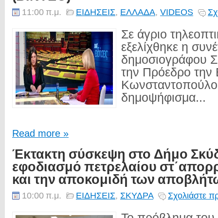
11:00 π.μ.
ΕΙΔΗΣΕΙΣ
,
ΕΛΛΑΔΑ
,
VIDEOS
Σχ
Σε άγριο τηλεοπτ
εξελίχθηκε η συνέ
δημοσιογράφου Σ
την Πρόεδρο την
Κωνσταντοπούλου,
δημοψήφισμα...
Read more »
Έκτακτη σύσκεψη στο Δήμο Σκύδ
εφοδιασμό πετρελαίου στ΄απορ
και την αποκομιδή των αποβλήτ
10:00 π.μ.
ΕΙΔΗΣΕΙΣ
,
ΣΚΥΔΡΑ
Σχολιάστε π
Το πρόβλημα του 