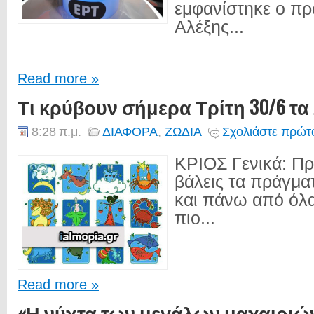
εμφανίστηκε ο π
Αλέξης...
Read more »
Τι κρύβουν σήμερα Τρίτη 30/6 τα
8:28 π.μ.
ΔΙΑΦΟΡΑ
,
ΖΩΔΙΑ
Σχολιάστε πρώτο
ΚΡΙΟΣ Γενικά: Π
βάλεις τα πράγματ
και πάνω από όλα 
πιο...
Read more »
«Η νύχτα των μεγάλων μαχαιριώ