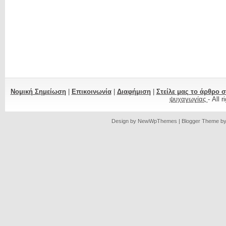
Νομική Σημείωση
|
Επικοινωνία
|
Διαφήμιση
|
Στείλε μας το άρθρο 
ψυχαγωγίας
- All 
Design by
NewWpThemes
| Blogger Theme b