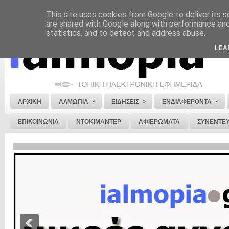
This site uses cookies from Google to deliver its s
ΝΟΜΙΚΗ ΣΗΜΕΙΩΣΗ
ΔΙΑΦΗΜΙΣΗ
ΕΠΙΚΟΙΝΩΝΙΑ
ΣΤΕΙΛΕ ΜΑΣ 
are shared with Google along with performance and 
statistics, and to detect and address abuse.
LEA
»
»
»
ΑΡΧΙΚΗ
ΑΛΜΩΠΙΑ
ΕΙΔΗΣΕΙΣ
ΕΝΔΙΑΦΕΡΟΝΤΑ
ΕΠΙΚΟΙΝΩΝΙΑ
ΝΤΟΚΙΜΑΝΤΕΡ
ΑΦΙΕΡΩΜΑΤΑ
ΣΥΝΕΝΤΕΥ