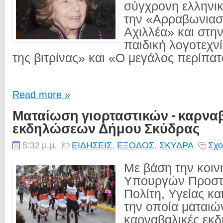
σύγχρονη ελληνικ
την «Αρραβωνιαστ
Αχιλλέα» και στη
παιδική λογοτεχν
της βιτρίνας» και «Ο μεγάλος περίπατ
Read more »
Ματαίωση γιορταστικών - καρνα
εκδηλώσεων Δήμου Σκύδρας
5:32 μ.μ.
ΕΙΔΗΣΕΙΣ
,
ΕΞΟΔΟΣ
,
ΣΚΥΔΡΑ
Σχο
Με βάση την κοι
Υπουργών Προστ
Πολίτη, Υγείας κ
την οποία ματαιών
καρναβαλικές εκδ