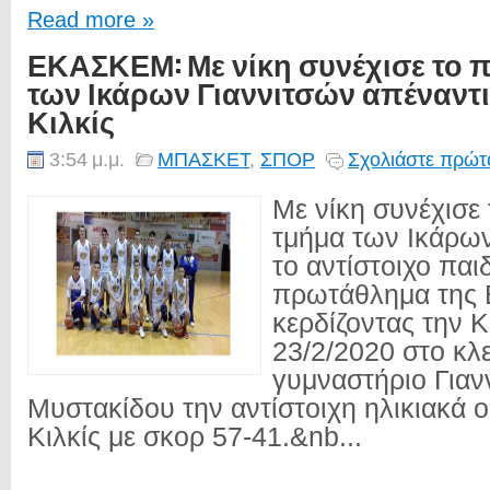
Read more »
ΕΚΑΣΚΕΜ: Με νίκη συνέχισε το π
των Ικάρων Γιαννιτσών απέναντι
Κιλκίς
3:54 μ.μ.
ΜΠΑΣΚΕΤ
,
ΣΠΟΡ
Σχολιάστε πρώτο
Με νίκη συνέχισε 
τμήμα των Ικάρων
το αντίστοιχο παι
πρωτάθλημα της
κερδίζοντας την 
23/2/2020 στο κλ
γυμναστήριο Για
Μυστακίδου την αντίστοιχη ηλικιακά 
Κιλκίς με σκορ 57-41.&nb...