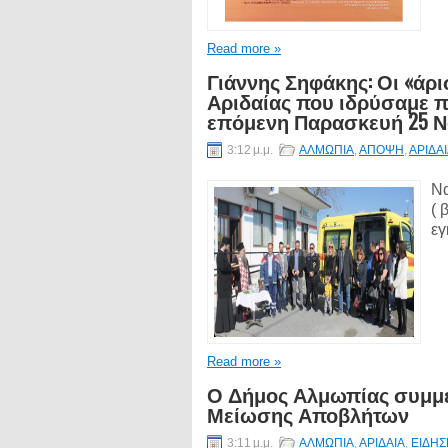
Read more »
Γιάννης Σηφάκης: Οι «άρι
Αριδαίας που ιδρύσαμε πρ
επόμενη Παρασκευή 25 Ν
3:12 μ.μ.
ΑΛΜΩΠΙΑ
,
ΑΠΟΨΗ
,
ΑΡΙΔΑ
Να
( 
εγ
Read more »
Ο Δήμος Αλμωπίας συμμ
Μείωσης Αποβλήτων
3:11 μ.μ.
ΑΛΜΩΠΙΑ
,
ΑΡΙΔΑΙΑ
,
ΕΙΔΗΣ