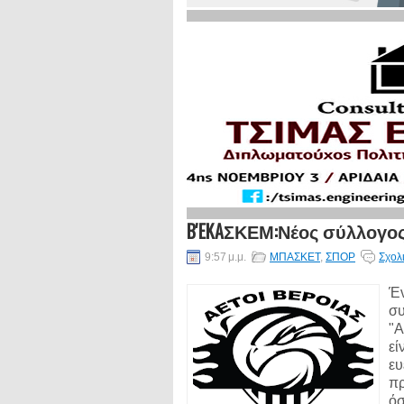
B'EKAΣΚΕΜ:Νέος σύλλογος 
9:57 μ.μ.
ΜΠΑΣΚΕΤ
,
ΣΠΟΡ
Σχολ
Έν
συ
"Α
εί
ευ
πρ
όσ