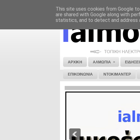
This site uses cookies from Google to 
ΝΟΜΙΚΗ ΣΗΜΕΙΩΣΗ
ΔΙΑΦΗΜΙΣΗ
are shared with Google along with per
statistics, and to detect and address 
»
ΑΡΧΙΚΗ
ΑΛΜΩΠΙΑ
ΕΙΔΗΣΕΙ
ΕΠΙΚΟΙΝΩΝΙΑ
ΝΤΟΚΙΜΑΝΤΕΡ