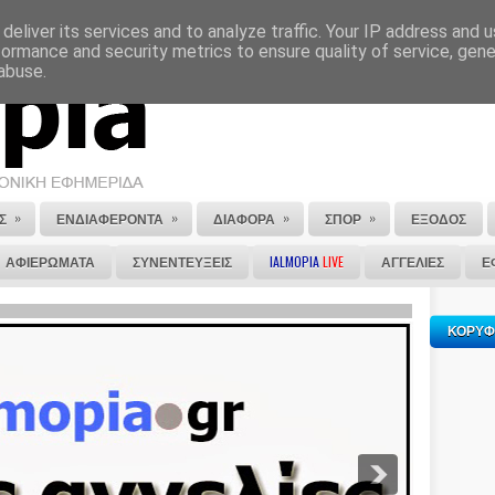
deliver its services and to analyze traffic. Your IP address and 
ΕΠΙΚΟΙΝΩΝΙΑ
ΣΤΕΙΛΕ ΜΑΣ ΤΟ ΑΡΘΡΟ ΣΟΥ
formance and security metrics to ensure quality of service, gen
abuse.
»
»
»
»
Σ
ΕΝΔΙΑΦΕΡΟΝΤΑ
ΔΙΑΦΟΡΑ
ΣΠΟΡ
ΕΞΟΔΟΣ
ΑΦΙΕΡΩΜΑΤΑ
ΣΥΝΕΝΤΕΥΞΕΙΣ
IALMOPIA
LIVE
ΑΓΓΕΛΙΕΣ
Ε
ΚΟΡΥΦ