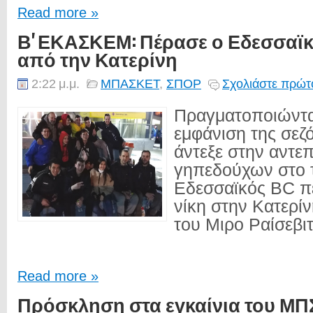
Read more »
Β' ΕΚΑΣΚΕΜ: Πέρασε ο Εδεσσαϊκός
από την Κατερίνη
2:22 μ.μ.
ΜΠΑΣΚΕΤ
,
ΣΠΟΡ
Σχολιάστε πρώτο
Πραγματοποιώντα
εμφάνιση της σεζ
άντεξε στην αντε
γηπεδούχων στο τ
Εδεσσαϊκός BC π
νίκη στην Κατερί
του Μιρο Ραίσεβιτς
Read more »
Πρόσκληση στα εγκαίνια του ΜΠ