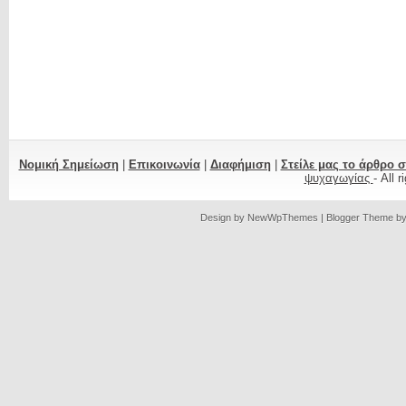
Νομική Σημείωση
|
Επικοινωνία
|
Διαφήμιση
|
Στείλε μας το άρθρο 
ψυχαγωγίας
- All 
Design by
NewWpThemes
| Blogger Theme b