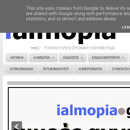
This site uses cookies from Google to deliver its s
ΝΟΜΙΚΗ ΣΗΜΕΙΩΣΗ
ΔΙΑΦΗΜΙΣΗ
ΕΠΙΚΟΙΝΩΝΙΑ
ΣΤΕΙΛΕ ΜΑΣ 
are shared with Google along with performance and 
statistics, and to detect and address abuse.
LEA
»
»
»
ΑΡΧΙΚΗ
ΑΛΜΩΠΙΑ
ΕΙΔΗΣΕΙΣ
ΕΝΔΙΑΦΕΡΟΝΤΑ
ΕΠΙΚΟΙΝΩΝΙΑ
ΝΤΟΚΙΜΑΝΤΕΡ
ΑΦΙΕΡΩΜΑΤΑ
ΣΥΝΕΝΤΕΥ