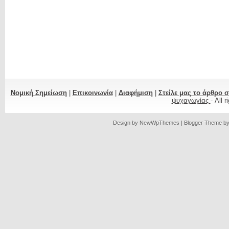
Νομική Σημείωση
|
Επικοινωνία
|
Διαφήμιση
|
Στείλε μας το άρθρο 
ψυχαγωγίας
- All 
Design by
NewWpThemes
| Blogger Theme b