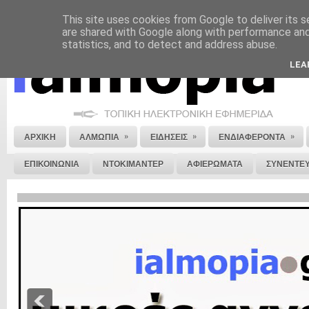
This site uses cookies from Google to deliver its s
ΝΟΜΙΚΗ ΣΗΜΕΙΩΣΗ
ΔΙΑΦΗΜΙΣΗ
ΕΠΙΚΟΙΝΩΝΙΑ
ΣΤΕΙΛΕ ΜΑΣ 
are shared with Google along with performance and 
statistics, and to detect and address abuse.
LEA
»
»
»
ΑΡΧΙΚΗ
ΑΛΜΩΠΙΑ
ΕΙΔΗΣΕΙΣ
ΕΝΔΙΑΦΕΡΟΝΤΑ
ΕΠΙΚΟΙΝΩΝΙΑ
ΝΤΟΚΙΜΑΝΤΕΡ
ΑΦΙΕΡΩΜΑΤΑ
ΣΥΝΕΝΤΕΥ