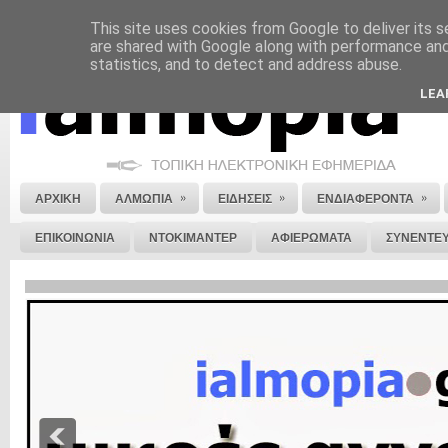
This site uses cookies from Google to deliver its s
ΝΟΜΙΚΗ ΣΗΜΕΙΩΣΗ
ΔΙΑΦΗΜΙΣΗ
ΕΠΙΚΟΙΝΩΝΙΑ
ΣΤΕΙΛΕ ΜΑΣ 
are shared with Google along with performance and 
statistics, and to detect and address abuse.
LEA
»
»
»
ΑΡΧΙΚΗ
ΑΛΜΩΠΙΑ
ΕΙΔΗΣΕΙΣ
ΕΝΔΙΑΦΕΡΟΝΤΑ
ΕΠΙΚΟΙΝΩΝΙΑ
ΝΤΟΚΙΜΑΝΤΕΡ
ΑΦΙΕΡΩΜΑΤΑ
ΣΥΝΕΝΤΕΥ