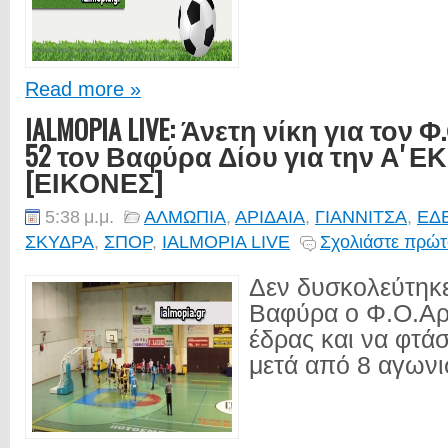
Read more »
IALMOPIA LIVE: Άνετη νίκη για τον Φ
52 τον Βαφύρα Δίου για την Α' 
[ΕΙΚΟΝΕΣ]
5:38 μ.μ.
ΑΛΜΩΠΙΑ
,
ΑΡΙΔΑΙΑ
,
ΓΙΑΝΝΙΤΣΑ
,
ΕΔ
ΣΚΥΔΡΑ
,
ΣΠΟΡ
,
IALMOPIA LIVE
Σχολιάστε πρώτ
Δεν δυσκολεύτηκε
Βαφύρα ο Φ.Ο.Αρι
έδρας και να φτάσε
μετά από 8 αγωνισ