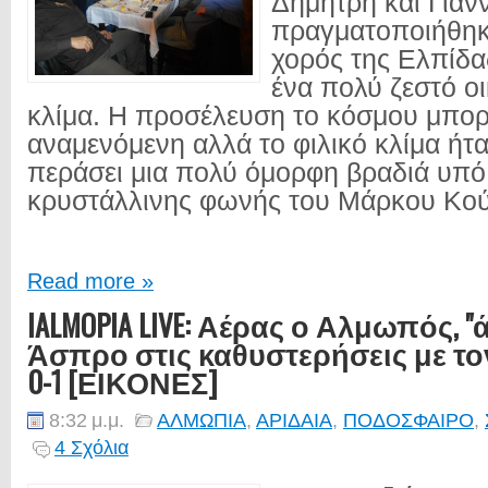
Δημητρη και Γιαν
πραγματοποιήθηκε
χορός της Ελπίδ
ένα πολύ ζεστό ο
κλίμα. Η προσέλευση το κόσμου μπορε
αναμενόμενη αλλά το φιλικό κλίμα ήτα
περάσει μια πολύ όμορφη βραδιά υπό
κρυστάλλινης φωνής του Μάρκου Κούτ
Read more »
IALMOPIA LIVE: Αέρας ο Αλμωπός, "
Άσπρο στις καθυστερήσεις με τ
0-1 [ΕΙΚΟΝΕΣ]
8:32 μ.μ.
ΑΛΜΩΠΙΑ
,
ΑΡΙΔΑΙΑ
,
ΠΟΔΟΣΦΑΙΡΟ
,
4 Σχόλια