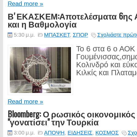
Read more »
Β' ΕΚΑΣΚΕΜ:Αποτελέσματα 6ης 
και η Βαθμολογία
5:30 μ.μ.
ΜΠΑΣΚΕΤ
,
ΣΠΟΡ
Σχολιάστε πρώτο
Το 6 στα 6 ο ΑΟΚ
Γουμένισσας,σημα
Κολινδρό και εύκο
Κιλκίς και Πλαταμ
Read more »
Bloomberg: Ο ρωσικός οικονομικό
"γονατίσει" την Τουρκία
3:00 μ.μ.
ΑΠΟΨΗ
,
ΕΙΔΗΣΕΙΣ
,
ΚΟΣΜΟΣ
Σχο