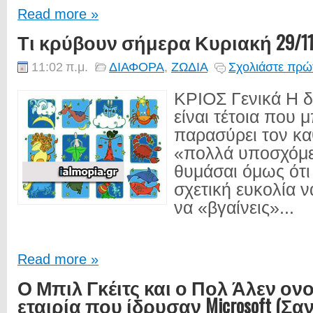
Read more »
Τι κρύβουν σήμερα Κυριακή 29/11
11:02 π.μ.
ΔΙΑΦΟΡΑ
,
ΖΩΔΙΑ
Σχολιάστε πρώτ
ΚΡΙΟΣ Γενικά Η 
είναι τέτοια που 
παρασύρει τον κα
«πολλά υποσχόμε
θυμάσαι όμως ότι 
σχετική ευκολία ν
να «βγαίνεις»...
Read more »
Ο Μπιλ Γκέιτς και ο Πολ Άλεν ον
εταιρία που ίδρυσαν Microsoft (Σαν