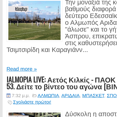
Την μοναξιά της 
βαθμούς διαφορά
δεύτερο Εδεσσαϊ
ο Αλμωπός Αριδαί
"άλωσε" και το γ
Άσπρου, επικρατώ
στις καθυστερήσε
Τσιμτσιρίδη και Καραγιάνν...
Read more »
IALMOPIA LIVE: Αετός Κιλκίς - ΠΑΟ
53. Δείτε το βίντεο του αγώνα [Β
7:32 μ.μ.
ΑΛΜΩΠΙΑ
,
ΑΡΙΔΑΙΑ
,
ΜΠΑΣΚΕΤ
,
ΣΠΟ
Σχολιάστε πρώτοι!
Δύσκολη η αποστο