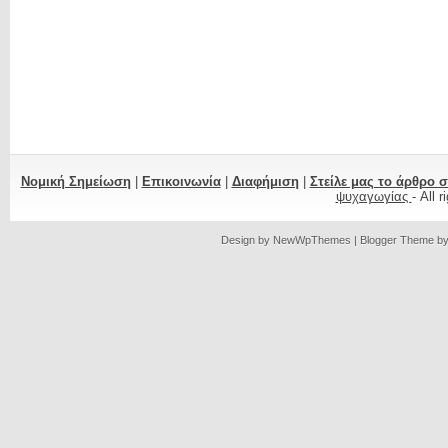
Νομική Σημείωση
|
Επικοινωνία
|
Διαφήμιση
|
Στείλε μας το άρθρο 
ψυχαγωγίας
- All 
Design by
NewWpThemes
| Blogger Theme b