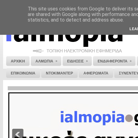
This site uses cookies from Google to deliver its s
ΝΟΜΙΚΗ ΣΗΜΕΙΩΣΗ
ΔΙΑΦΗΜΙΣΗ
ΕΠΙΚΟΙΝΩΝΙΑ
ΣΤΕΙΛΕ ΜΑΣ 
are shared with Google along with performance and 
statistics, and to detect and address abuse.
LEA
»
»
»
ΑΡΧΙΚΗ
ΑΛΜΩΠΙΑ
ΕΙΔΗΣΕΙΣ
ΕΝΔΙΑΦΕΡΟΝΤΑ
ΕΠΙΚΟΙΝΩΝΙΑ
ΝΤΟΚΙΜΑΝΤΕΡ
ΑΦΙΕΡΩΜΑΤΑ
ΣΥΝΕΝΤΕΥ