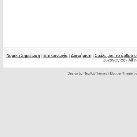
Νομική Σημείωση
|
Επικοινωνία
|
Διαφήμιση
|
Στείλε μας το άρθρο 
ψυχαγωγίας
- All 
Design by
NewWpThemes
| Blogger Theme b