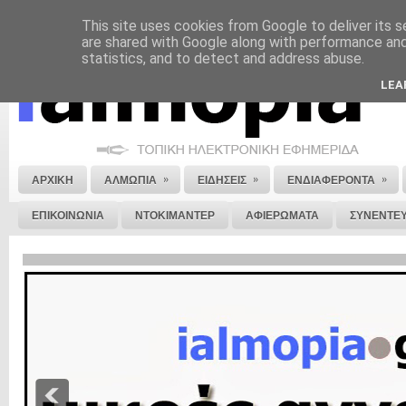
This site uses cookies from Google to deliver its s
ΝΟΜΙΚΗ ΣΗΜΕΙΩΣΗ
ΔΙΑΦΗΜΙΣΗ
ΕΠΙΚΟΙΝΩΝΙΑ
ΣΤΕΙΛΕ ΜΑΣ 
are shared with Google along with performance and 
statistics, and to detect and address abuse.
LEA
»
»
»
ΑΡΧΙΚΗ
ΑΛΜΩΠΙΑ
ΕΙΔΗΣΕΙΣ
ΕΝΔΙΑΦΕΡΟΝΤΑ
ΕΠΙΚΟΙΝΩΝΙΑ
ΝΤΟΚΙΜΑΝΤΕΡ
ΑΦΙΕΡΩΜΑΤΑ
ΣΥΝΕΝΤΕΥ