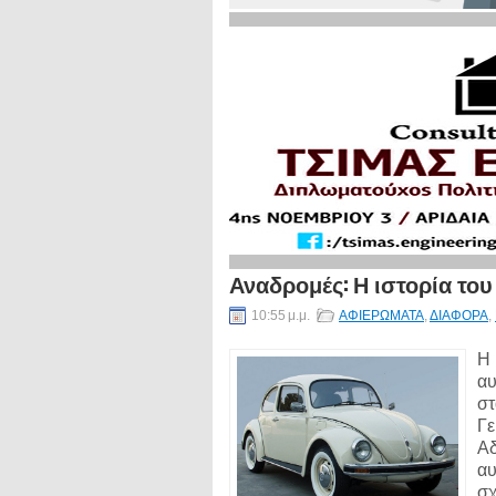
Αναδρομές: Η ιστορία το
10:55 μ.μ.
ΑΦΙΕΡΩΜΑΤΑ
,
ΔΙΑΦΟΡΑ
,
Η 
αυ
στ
Γε
Αδ
αυ
σχ