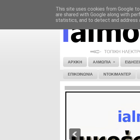
This site uses cookies from Google to 
ΝΟΜΙΚΗ ΣΗΜΕΙΩΣΗ
ΔΙΑΦΗΜΙΣΗ
are shared with Google along with per
statistics, and to detect and address 
»
ΑΡΧΙΚΗ
ΑΛΜΩΠΙΑ
ΕΙΔΗΣΕΙ
ΕΠΙΚΟΙΝΩΝΙΑ
ΝΤΟΚΙΜΑΝΤΕΡ