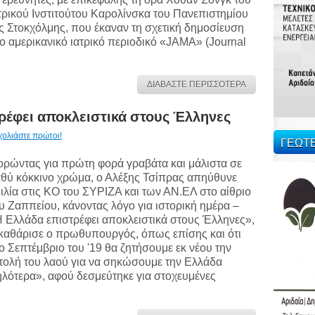
τρικού Ινστιτούτου Καρολίνσκα του Πανεπιστημίου
ς Στοκχόλμης, που έκαναν τη σχετική δημοσίευση
ο αμερικανικό ιατρικό περιοδικό «JAMA» (Journal
ΔΙΑΒΑΣΤΕ ΠΕΡΙΣΣΟΤΕΡΑ
ρέφει αποκλειστικά στους Έλληνες
χολιάστε πρώτοι!
ΓΕΩΤ
ρώντας για πρώτη φορά γραβάτα και μάλιστα σε
θύ κόκκινο χρώμα, ο Αλέξης Τσίπρας απηύθυνε
ιλία στις ΚΟ του ΣΥΡΙΖΑ και των ΑΝ.ΕΛ στο αίθριο
υ Ζαππείου, κάνοντας λόγο για ιστορική ημέρα –
 Ελλάδα επιστρέφει αποκλειστικά στους Έλληνες»,
καθάρισε ο πρωθυπουργός, όπως επίσης και ότι
ο Σεπτέμβριο του '19 θα ζητήσουμε εκ νέου την
τολή του λαού για να σηκώσουμε την Ελλάδα
λότερα», αφού δεσμεύτηκε για στοχευμένες