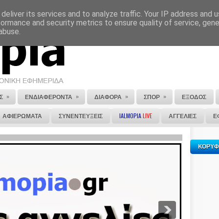
deliver its services and to analyze traffic. Your IP address and 
ΕΠΙΚΟΙΝΩΝΙΑ
ΣΤΕΙΛΕ ΜΑΣ ΤΟ ΑΡΘΡΟ ΣΟΥ
formance and security metrics to ensure quality of service, gen
abuse.
»
»
»
»
Σ
ΕΝΔΙΑΦΕΡΟΝΤΑ
ΔΙΑΦΟΡΑ
ΣΠΟΡ
ΕΞΟΔΟΣ
ΑΦΙΕΡΩΜΑΤΑ
ΣΥΝΕΝΤΕΥΞΕΙΣ
IALMOPIA
LIVE
ΑΓΓΕΛΙΕΣ
Ε
ΚΟΡΥΦ