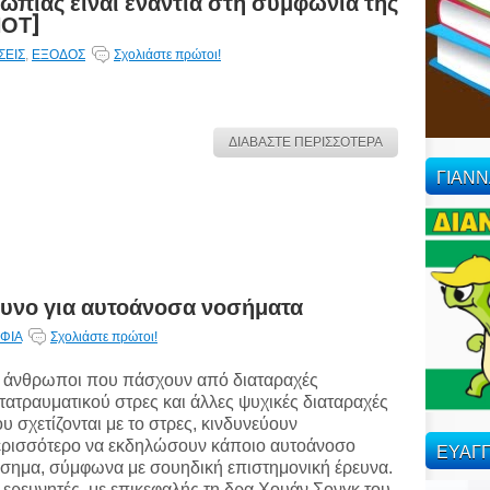
μωπίας είναι εναντία στη συμφωνία της
ΠΟΤ]
ΣΕΙΣ
,
ΕΞΟΔΟΣ
Σχολιάστε πρώτοι!
ΔΙΑΒΑΣΤΕ ΠΕΡΙΣΣΟΤΕΡΑ
ΓΙΑΝ
νδυνο για αυτοάνοσα νοσήματα
ΦΙΑ
Σχολιάστε πρώτοι!
 άνθρωποι που πάσχουν από διαταραχές
τατραυματικού στρες και άλλες ψυχικές διαταραχές
υ σχετίζονται με το στρες, κινδυνεύουν
ρισσότερο να εκδηλώσουν κάποιο αυτοάνοσο
ΕΥΑΓΓ
σημα, σύμφωνα με σουηδική επιστημονική έρευνα.
 ερευνητές, με επικεφαλής τη δρα Χουάν Σονγκ του