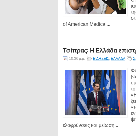
ια
τη
στ
of American Medical...
Τσίπρας: Η Ελλάδα επιστ
10:36 μ.μ.
ΕΙΔΗΣΕΙΣ
,
ΕΛΛΑΔΑ
Σ
Φο
βα
ομ
το
«Η
ξε
«τ
εν
ψη
ελαφρύνσεις και μείωση...