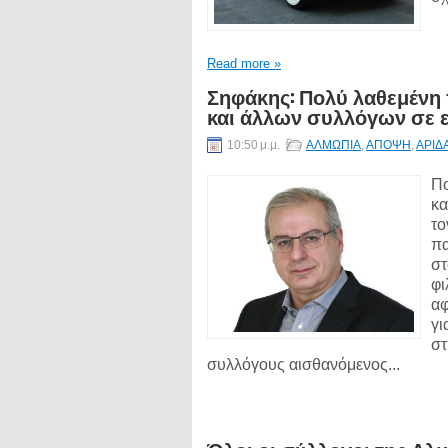
Read more »
Σηφάκης: Πολύ λαθεμένη
και άλλων συλλόγων σε ε
10:50 μ.μ.
ΑΛΜΩΠΙΑ
,
ΑΠΟΨΗ
,
ΑΡΙΔ
Πο
κα
το
πα
στ
φι
αφ
γι
στ
συλλόγους αισθανόμενος...