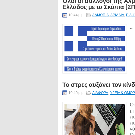
Όλοι οι σύλλογοι της Αλ
Ελλάδος με τα Σκόπια [Σ
10:44 μ.μ.
ΑΛΜΩΠΙΑ
,
ΑΡΙΔΑΙΑ
,
ΕΙΔΗ
...
Το στρες αυξάνει τον κί
10:40 μ.μ.
ΔΙΑΦΟΡΑ
,
ΥΓΕΙΑ & ΟΜΟΡ
Οι
με
πο
πε
νό
Οι