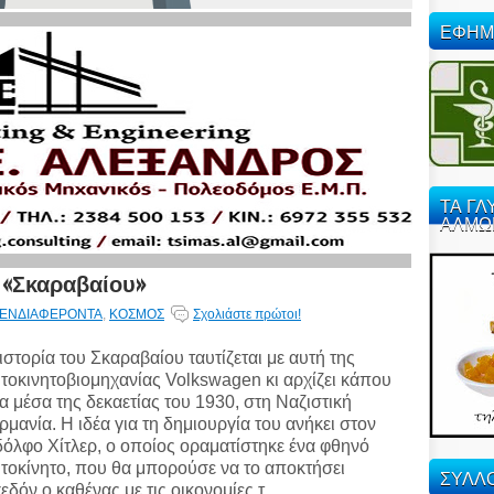
ΕΦΗΜ
ΤΑ ΓΛ
ΑΛΜΩ
υ «Σκαραβαίου»
ΕΝΔΙΑΦΕΡΟΝΤΑ
,
ΚΟΣΜΟΣ
Σχολιάστε πρώτοι!
ιστορία του Σκαραβαίου ταυτίζεται με αυτή της
τοκινητοβιομηχανίας Volkswagen κι αρχίζει κάπου
α μέσα της δεκαετίας του 1930, στη Ναζιστική
ρμανία. Η ιδέα για τη δημιουργία του ανήκει στον
όλφο Χίτλερ, ο οποίος οραματίστηκε ένα φθηνό
τοκίνητο, που θα μπορούσε να το αποκτήσει
ΣΥΛΛΟ
εδόν ο καθένας με τις οικονομίες τ...