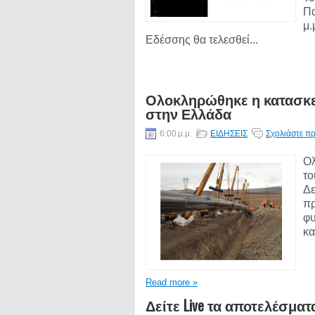
Πα
μ.
Εδέσσης θα τελεσθεί...
Ολοκληρώθηκε η κατασκε
στην Ελλάδα
6:00 μ.μ.
ΕΙΔΗΣΕΙΣ
Σχολιάστε πρ
Ολ
το
Δε
πρ
φυ
κα
Read more »
Δείτε Live τα αποτελέσμα