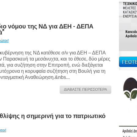
ιο νόμου της ΝΔ για ΔΕΗ - ΔΕΠΑ
ά"
ώτοι!
κυβέρνηση της ΝΔ κατέθεσε σ/ν για ΔΕΗ – ΔΕΠΑ
ν Παρασκευή τα μεσάνυχτα, και το έθεσε, δύο μέρες
ΓΕΩΤ
τά, για συζήτηση στην Επιτροπή, ενώ διεξάγεται
υτόχρονα η κορυφαία συζήτηση στη Βουλή για τη
νταγματική Αναθεώρηση.&nbs...
ΔΙΑΒΑΣΤΕ ΠΕΡΙΣΣΟΤΕΡΑ
θλίψης η σημερινή για το πατριωτικό
τοι!