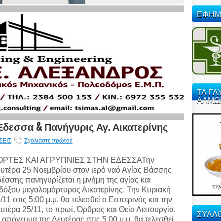
ΕΦΗΜ
ΤΑ ΓΛ
ΑΛΜΩ
Εδεσσα & Πανήγυρις Αγ. Αικατερίνης
ΣΕΙΣ
Σχολιάστε πρώτοι!
ΟΡΤΕΣ ΚΑΙ ΑΓΡΥΠΝΙΕΣ ΣΤΗΝ ΕΔΕΣΣΑΤην
υτέρα 25 Νοεμβρίου στον ιερό ναό Αγίας Βάσσης
έσσης πανηγυρίζεται η μνήμη της αγίας και
δόξου μεγαλομάρτυρος Αικατερίνης. Την Κυριακή
/11 στις 5:00 μ.μ. θα τελεσθεί ο Εσπερινός και την
υτέρα 25/11, το πρωί, Όρθρος και Θεία Λειτουργία.
ΣΥΛΛΟ
 απόγευμα της Δευτέρας στις 5.00 μ.μ. θα τελεσθεί