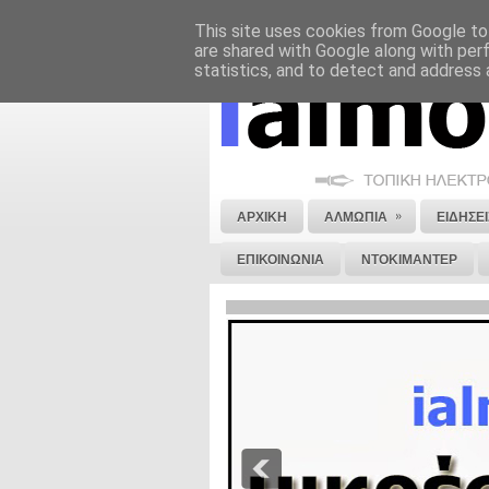
This site uses cookies from Google to 
ΝΟΜΙΚΗ ΣΗΜΕΙΩΣΗ
ΔΙΑΦΗΜΙΣΗ
are shared with Google along with per
statistics, and to detect and address 
»
ΑΡΧΙΚΗ
ΑΛΜΩΠΙΑ
ΕΙΔΗΣΕΙ
ΕΠΙΚΟΙΝΩΝΙΑ
ΝΤΟΚΙΜΑΝΤΕΡ