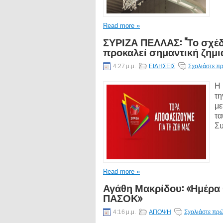
Read more »
ΣΥΡΙΖΑ ΠΕΛΛΑΣ: "Το σχέδ
προκαλεί σημαντική ζημι
4:27 μ.μ.
ΕΙΔΗΣΕΙΣ
Σχολιάστε πρ
Η 
τη
με
τα
Συ
Read more »
Αγάθη Μακρίδου: «Ημέρα 
ΠΑΣΟΚ»
4:16 μ.μ.
ΑΠΟΨΗ
Σχολιάστε πρώ