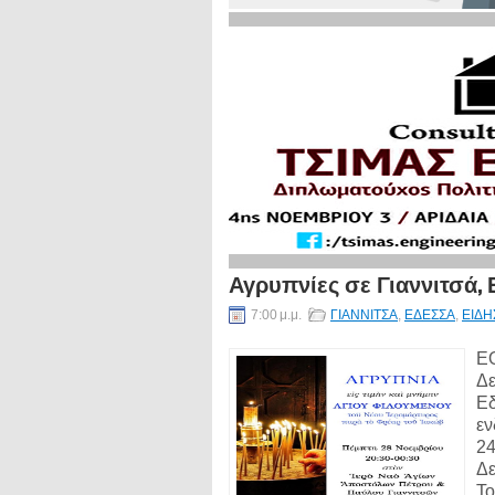
Αγρυπνίες σε Γιαννιτσά, 
7:00 μ.μ.
ΓΙΑΝΝΙΤΣΑ
,
ΕΔΕΣΣΑ
,
ΕΙΔΗ
Ε
Δε
Εδ
εν
24
Δε
Το