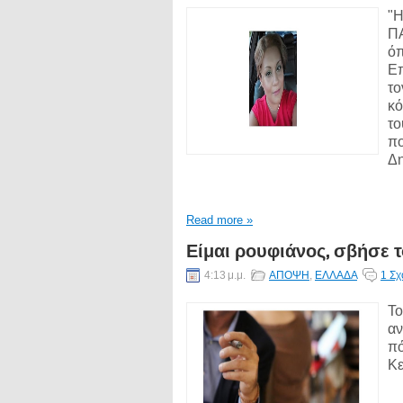
"Η
ΠΑ
όπ
Επ
το
κό
το
πο
Δη
Read more »
Είμαι ρουφιάνος, σβήσε τ
4:13 μ.μ.
ΑΠΟΨΗ
,
ΕΛΛΑΔΑ
1 Σχ
Το
αν
πό
Κε