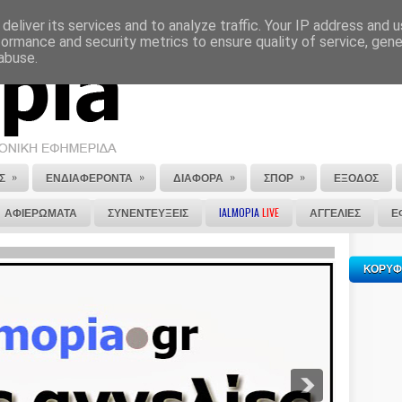
deliver its services and to analyze traffic. Your IP address and 
ΕΠΙΚΟΙΝΩΝΙΑ
ΣΤΕΙΛΕ ΜΑΣ ΤΟ ΑΡΘΡΟ ΣΟΥ
formance and security metrics to ensure quality of service, gen
abuse.
»
»
»
»
Σ
ΕΝΔΙΑΦΕΡΟΝΤΑ
ΔΙΑΦΟΡΑ
ΣΠΟΡ
ΕΞΟΔΟΣ
ΑΦΙΕΡΩΜΑΤΑ
ΣΥΝΕΝΤΕΥΞΕΙΣ
IALMOPIA
LIVE
ΑΓΓΕΛΙΕΣ
Ε
ΚΟΡΥΦ