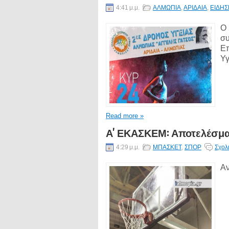
4:41 μ.μ.
ΑΛΜΩΠΙΑ
,
ΑΡΙΔΑΙΑ
,
ΕΙΔΗΣ
Ο 
συ
Επ
Υγ
Read more »
Α' ΕΚΑΣΚΕΜ: Αποτελέσμα
4:29 μ.μ.
ΜΠΑΣΚΕΤ
,
ΣΠΟΡ
Σχολ
Αν