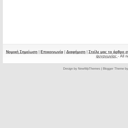
Νομική Σημείωση
|
Επικοινωνία
|
Διαφήμιση
|
Στείλε μας το άρθρο 
ψυχαγωγίας
- All 
Design by
NewWpThemes
| Blogger Theme b