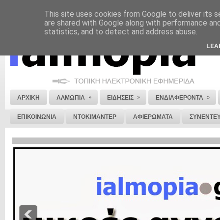
This site uses cookies from Google to deliver its s
ΝΟΜΙΚΗ ΣΗΜΕΙΩΣΗ
ΔΙΑΦΗΜΙΣΗ
ΕΠΙΚΟΙΝΩΝΙΑ
ΣΤΕΙΛΕ ΜΑΣ 
are shared with Google along with performance and 
statistics, and to detect and address abuse.
LEA
»
»
»
ΑΡΧΙΚΗ
ΑΛΜΩΠΙΑ
ΕΙΔΗΣΕΙΣ
ΕΝΔΙΑΦΕΡΟΝΤΑ
ΕΠΙΚΟΙΝΩΝΙΑ
ΝΤΟΚΙΜΑΝΤΕΡ
ΑΦΙΕΡΩΜΑΤΑ
ΣΥΝΕΝΤΕΥ