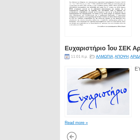
Ευχαριστήριο 1ου ΣΕΚ Αρ
11:01 π.μ.
ΑΛΜΩΠΙΑ
,
ΑΠΟΨΗ
,
ΑΡΙΔ
Ε
Read more »