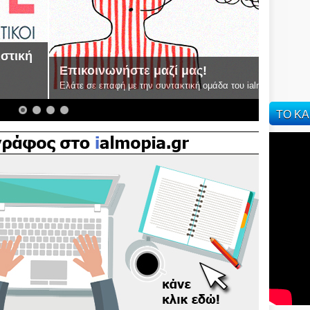
δα του ialmopia.gr
ΤΟ ΚΑ