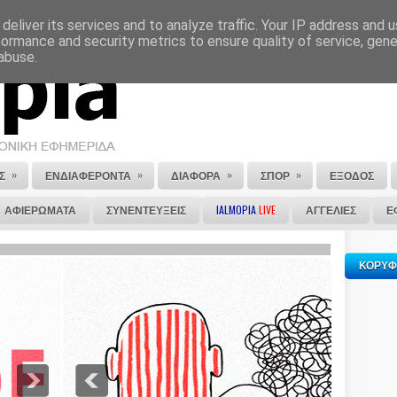
deliver its services and to analyze traffic. Your IP address and 
ΕΠΙΚΟΙΝΩΝΙΑ
ΣΤΕΙΛΕ ΜΑΣ ΤΟ ΑΡΘΡΟ ΣΟΥ
formance and security metrics to ensure quality of service, gen
abuse.
»
»
»
»
Σ
ΕΝΔΙΑΦΕΡΟΝΤΑ
ΔΙΑΦΟΡΑ
ΣΠΟΡ
ΕΞΟΔΟΣ
ΑΦΙΕΡΩΜΑΤΑ
ΣΥΝΕΝΤΕΥΞΕΙΣ
IALMOPIA
LIVE
ΑΓΓΕΛΙΕΣ
Ε
ΚΟΡΥΦ