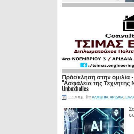
Πρόσκληση στην ομιλία -
"Ασφάλεια της Τεχνητής 
Unboxholics
11:19 π.μ.
ΑΛΜΩΠΙΑ
,
ΑΡΙΔΑΙΑ
,
ΕΛΛ
Σα
συ