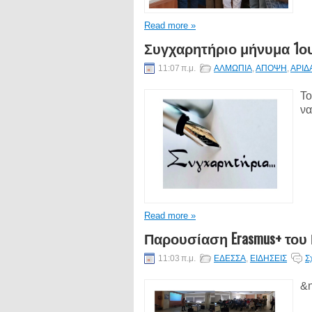
Read more »
Συγχαρητήριο μήνυμα 1ο
11:07 π.μ.
ΑΛΜΩΠΙΑ
,
ΑΠΟΨΗ
,
ΑΡΙΔ
Το
να
Read more »
Παρουσίαση Erasmus+ το
11:03 π.μ.
ΕΔΕΣΣΑ
,
ΕΙΔΗΣΕΙΣ
Σ
&n