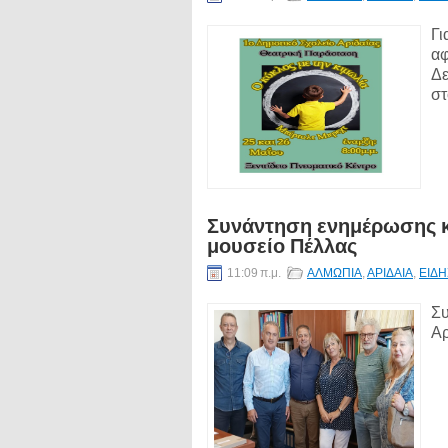
Γι
αφ
Δε
στ
Συνάντηση ενημέρωσης κ
μουσείο Πέλλας
11:09 π.μ.
ΑΛΜΩΠΙΑ
,
ΑΡΙΔΑΙΑ
,
ΕΙΔΗ
Συ
Αρ