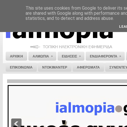
This site uses cookies from Google to deliver its s
ΝΟΜΙΚΗ ΣΗΜΕΙΩΣΗ
ΔΙΑΦΗΜΙΣΗ
ΕΠΙΚΟΙΝΩΝΙΑ
ΣΤΕΙΛΕ ΜΑΣ 
are shared with Google along with performance and 
statistics, and to detect and address abuse.
LEA
»
»
»
ΑΡΧΙΚΗ
ΑΛΜΩΠΙΑ
ΕΙΔΗΣΕΙΣ
ΕΝΔΙΑΦΕΡΟΝΤΑ
ΕΠΙΚΟΙΝΩΝΙΑ
ΝΤΟΚΙΜΑΝΤΕΡ
ΑΦΙΕΡΩΜΑΤΑ
ΣΥΝΕΝΤΕΥ