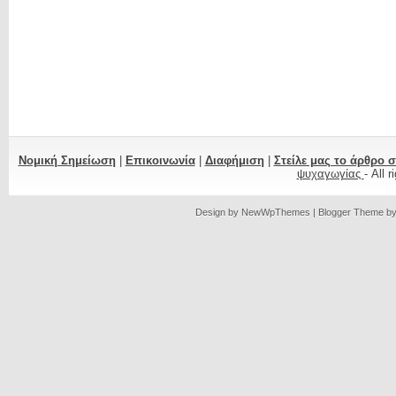
Νομική Σημείωση
|
Επικοινωνία
|
Διαφήμιση
|
Στείλε μας το άρθρο 
ψυχαγωγίας
- All 
Design by
NewWpThemes
| Blogger Theme b