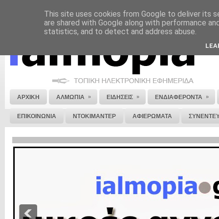
This site uses cookies from Google to deliver its s
ΝΟΜΙΚΗ ΣΗΜΕΙΩΣΗ
ΔΙΑΦΗΜΙΣΗ
ΕΠΙΚΟΙΝΩΝΙΑ
ΣΤΕΙΛΕ ΜΑΣ 
are shared with Google along with performance and 
statistics, and to detect and address abuse.
LEA
»
»
»
ΑΡΧΙΚΗ
ΑΛΜΩΠΙΑ
ΕΙΔΗΣΕΙΣ
ΕΝΔΙΑΦΕΡΟΝΤΑ
ΕΠΙΚΟΙΝΩΝΙΑ
ΝΤΟΚΙΜΑΝΤΕΡ
ΑΦΙΕΡΩΜΑΤΑ
ΣΥΝΕΝΤΕΥ