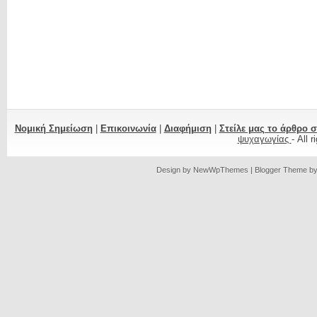
Νομική Σημείωση
|
Επικοινωνία
|
Διαφήμιση
|
Στείλε μας το άρθρο 
ψυχαγωγίας
- All 
Design by
NewWpThemes
| Blogger Theme b