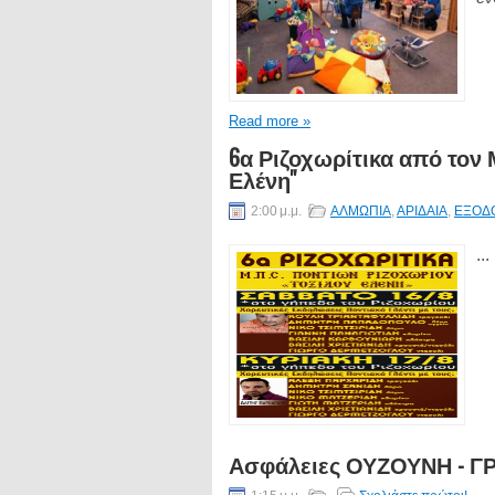
Read more »
6α Ριζοχωρίτικα από τον 
Ελένη''
2:00 μ.μ.
ΑΛΜΩΠΙΑ
,
ΑΡΙΔΑΙΑ
,
ΕΞΟΔ
...
Ασφάλειες ΟΥΖΟΥΝΗ - 