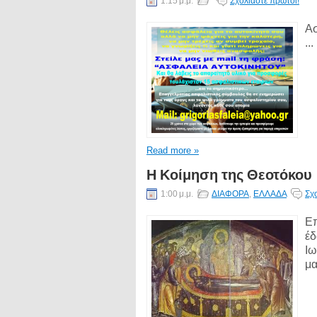
1:15 μ.μ.
Σχολιάστε πρώτοι!
Ασ
...
Read more »
Η Κοίμηση της Θεοτόκου
1:00 μ.μ.
ΔΙΑΦΟΡΑ
,
ΕΛΛΑΔΑ
Σχ
Eπ
έδ
Ιω
μα