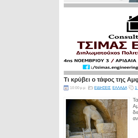
Τι κρύβει ο τάφος της Αμ
10:00 μ.μ.
ΕΙΔΗΣΕΙΣ
,
ΕΛΛΑΔΑ
1
Τα
Αμ
δι
αν