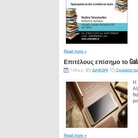
Read more »
Επιτέλους επίσημο το Galaxy
7:00 μ.μ.
ΔΙΑΦΟΡΑ
Σχολιάστε πρ
Η 
Al
θα
pr
Read more »