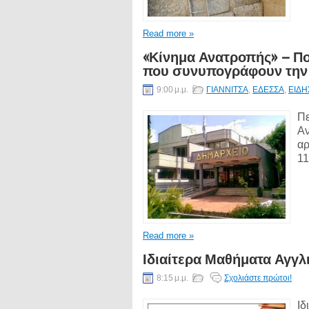
Read more »
«Κίνημα Ανατροπής» – Πο
που συνυπογράφουν την 
9:00 μ.μ.
ΓΙΑΝΝΙΤΣΑ
,
ΕΔΕΣΣΑ
,
ΕΙΔΗ
Πε
Αν
αρ
11
Read more »
Ιδιαίτερα Μαθήματα Αγγ
8:15 μ.μ.
Σχολιάστε πρώτοι!
Ιδ