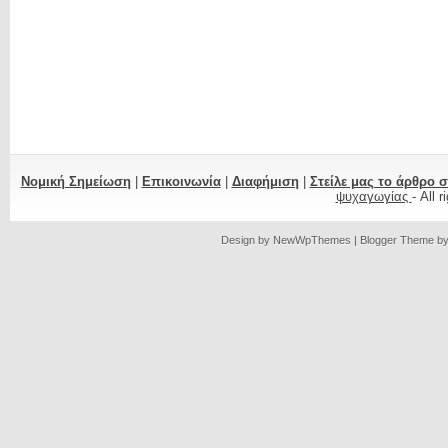
Νομική Σημείωση
|
Επικοινωνία
|
Διαφήμιση
|
Στείλε μας το άρθρο 
ψυχαγωγίας
- All 
Design by
NewWpThemes
| Blogger Theme b