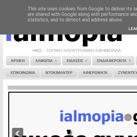
This site uses cookies from Google to deliver its s
ΝΟΜΙΚΗ ΣΗΜΕΙΩΣΗ
ΔΙΑΦΗΜΙΣΗ
ΕΠΙΚΟΙΝΩΝΙΑ
ΣΤΕΙΛΕ ΜΑΣ 
are shared with Google along with performance and 
statistics, and to detect and address abuse.
LEA
»
»
»
ΑΡΧΙΚΗ
ΑΛΜΩΠΙΑ
ΕΙΔΗΣΕΙΣ
ΕΝΔΙΑΦΕΡΟΝΤΑ
ΕΠΙΚΟΙΝΩΝΙΑ
ΝΤΟΚΙΜΑΝΤΕΡ
ΑΦΙΕΡΩΜΑΤΑ
ΣΥΝΕΝΤΕΥ