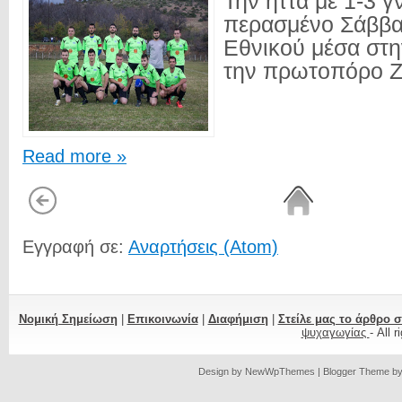
Την ήττα με 1-3 γ
περασμένο Σάββα
Εθνικού μέσα στη
την πρωτοπόρο Ζέ
Read more »
Εγγραφή σε:
Αναρτήσεις (Atom)
Νομική Σημείωση
|
Επικοινωνία
|
Διαφήμιση
|
Στείλε μας το άρθρο 
ψυχαγωγίας
- All 
Design by
NewWpThemes
| Blogger Theme b