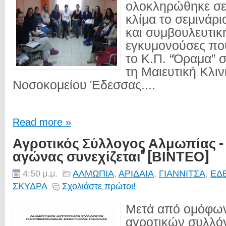
ολοκληρώθηκε σε
κλίμα το σεμινάρ
και συμβουλευτική
εγκυμονούσες πο
το Κ.Π. “Όραμα” 
τη Μαιευτική Κλιν
Νοσοκομείου Έδεσσας....
Read more »
Αγροτικός Σύλλογος Αλμωπίας - 
αγώνας συνεχίζεται" [ΒΙΝΤΕΟ]
4:50 μ.μ.
ΑΛΜΩΠΙΑ
,
ΑΡΙΔΑΙΑ
,
ΓΙΑΝΝΙΤΣΑ
,
ΕΔ
ΣΚΥΔΡΑ
Σχολιάστε πρώτοι!
Μετά από ομόφω
αγροτικών συλλό