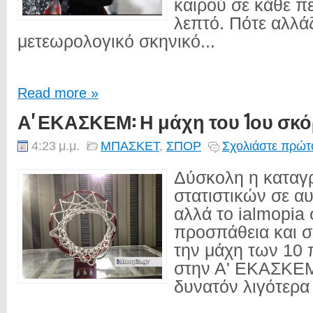
καιρού σε κάθε π
λεπτό. Πότε αλλάζ
μετεωρολογικό σκηνικό...
Read more »
Α' ΕΚΑΣΚΕΜ: Η μάχη του 1ου σκ
4:23 μ.μ.
ΜΠΑΣΚΕΤ
,
ΣΠΟΡ
Σχολιάστε πρώτο
Δύσκολη η καταγ
στατιστικών σε α
αλλά το ialmopia 
προσπάθεια και σ
την μάχη των 10
στην Α' ΕΚΑΣΚΕΜ
δυνατόν λιγότερα 