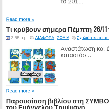
το 201...
Read more »
Τι κρύβουν σήμερα Πέμπτη 26/11 
3:55 μ.μ.
ΔΙΑΦΟΡΑ
,
ΖΩΔΙΑ
Σχολιάστε πρώτο
Αναστάτωση και έ
καταστάσ...
Read more »
Παρουσίαση βιβλίου στη ΣΥΜΒΟΛΗ
του Ευάγγελου Τρυψιάνη