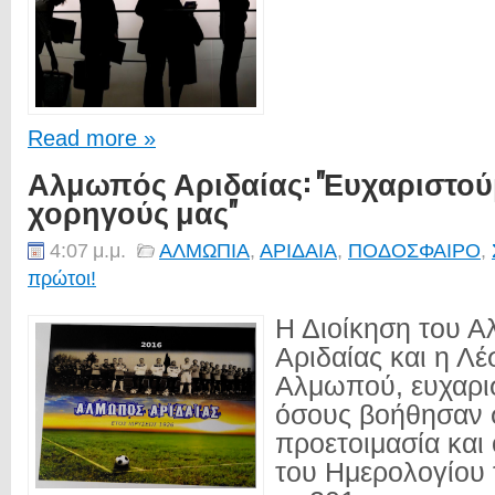
Read more »
Αλμωπός Αριδαίας: "Ευχαριστού
χορηγούς μας"
4:07 μ.μ.
ΑΛΜΩΠΙΑ
,
ΑΡΙΔΑΙΑ
,
ΠΟΔΟΣΦΑΙΡΟ
,
πρώτοι!
Η Διοίκηση του 
Αριδαίας και η Λ
Αλμωπού, ευχαρισ
όσους βοήθησαν 
προετοιμασία κα
του Ημερολογίου 