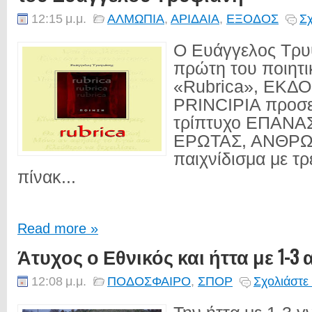
12:15 μ.μ.
ΑΛΜΩΠΙΑ
,
ΑΡΙΔΑΙΑ
,
ΕΞΟΔΟΣ
Σχ
Ο Ευάγγελος Τρυ
πρώτη του ποιητ
«Rubrica», ΕΚΔΟ
PRINCIPIA προσεγ
τρίπτυχο ΕΠΑΝΑ
ΕΡΩΤΑΣ, ΑΝΘΡΩ
παιχνίδισμα με τρ
πίνακ...
Read more »
Άτυχος ο Εθνικός και ήττα με 1-3
12:08 μ.μ.
ΠΟΔΟΣΦΑΙΡΟ
,
ΣΠΟΡ
Σχολιάστε