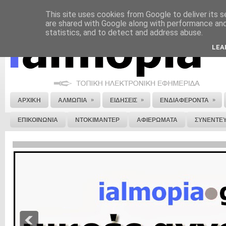
This site uses cookies from Google to deliver its s
ΝΟΜΙΚΗ ΣΗΜΕΙΩΣΗ
ΔΙΑΦΗΜΙΣΗ
ΕΠΙΚΟΙΝΩΝΙΑ
ΣΤΕΙΛΕ ΜΑΣ 
are shared with Google along with performance and 
statistics, and to detect and address abuse.
LEA
»
»
»
ΑΡΧΙΚΗ
ΑΛΜΩΠΙΑ
ΕΙΔΗΣΕΙΣ
ΕΝΔΙΑΦΕΡΟΝΤΑ
ΕΠΙΚΟΙΝΩΝΙΑ
ΝΤΟΚΙΜΑΝΤΕΡ
ΑΦΙΕΡΩΜΑΤΑ
ΣΥΝΕΝΤΕΥ