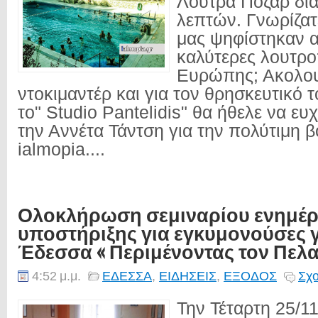
Λουτρά Πόζαρ διά
λεπτών. Γνωρίζατ
μας ψηφίστηκαν α
καλύτερες λουτρο
Ευρώπης; Ακολο
ντοκιμαντέρ και για τον θρησκευτικό τ
το" Studio Pantelidis" θα ήθελε να ευ
την Αννέτα Τάντση για την πολύτιμη β
ialmopia....
Ολοκλήρωση σεμιναρίου ενημέρ
υποστήριξης για εγκυμονούσες 
Έδεσσα « Περιμένοντας τον Πελ
4:52 μ.μ.
ΕΔΕΣΣΑ
,
ΕΙΔΗΣΕΙΣ
,
ΕΞΟΔΟΣ
Σχο
Την Τέταρτη 25/1