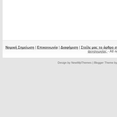
Νομική Σημείωση
|
Επικοινωνία
|
Διαφήμιση
|
Στείλε μας το άρθρο 
ψυχαγωγίας
- All 
Design by
NewWpThemes
| Blogger Theme b