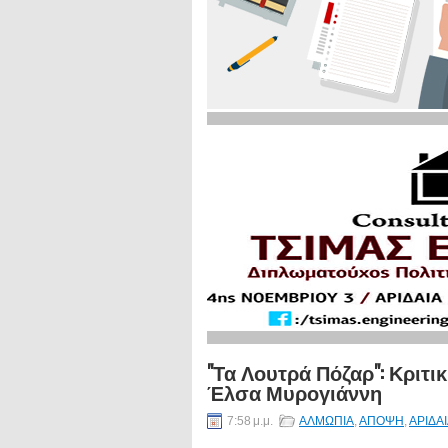
"Τα Λουτρά Πόζαρ": Κριτι
Έλσα Μυρογιάννη
7:58 μ.μ.
ΑΛΜΩΠΙΑ
,
ΑΠΟΨΗ
,
ΑΡΙΔΑ