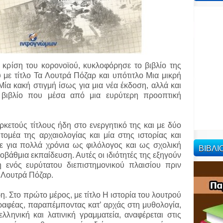
 κρίση του κορονοϊού, κυκλοφόρησε το βιβλίο της
με τίτλο Τα Λουτρά Πόζαρ και υπότιτλο Μια μικρή
Μία κακή στιγμή ίσως για μια νέα έκδοση, αλλά και
α βιβλίο που μέσα από μια ευρύτερη προοπτική
ρκετούς τίτλους ήδη στο ενεργητικό της και με δύο
 τομέα της αρχαιολογίας και μία στης ιστορίας και
ε για πολλά χρόνια ως φιλόλογος και ως σχολική
ΒΙΒΛ
βάθμια εκπαίδευση. Αυτές οι ιδιότητές της εξηγούν
 ενός ευρύτατου διεπιστημονικού πλαισίου πριν
α Λουτρά Πόζαρ.
ρη. Στο πρώτο μέρος, με τίτλο Η ιστορία του λουτρού
ραφέας, παραπέμποντας κατ’ αρχάς στη μυθολογία,
ελληνική και λατινική γραμματεία, αναφέρεται στις