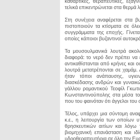
καθαρτικές, θεραπευτικές, εξαγν
τελικά επικεντρώνεται στα θερμά λ
Στη συνέχεια αναφέρεται στα β
πιστοποιούν τα κτίσματα σε όλες
συγγράμματα της εποχής. Γίνεται
οποίες κάποιοι βυζαντινοί αυτοκ
Τα μουσουλμανικά λουτρά ακολ
διαφορά: το νερό δεν πρέπει να 
αντικαθίστανται από κρήνες και ο
λουτρά μετατρέπονται σε χαμάμ.
ήταν τόποι ανάπαυσης, υγιει
διασκέδασης ανδρών και γυναικώ
γάλλου ρομαντικού Τεοφίλ Γκωτι
Κωνσταντινούπολης στα μέσα το
που του φαινόταν ότι άγγελοι το
Τέλος, υπάρχει μια σύντομη αν
κ.ε., η λειτουργία των οποίων 
θρησκευτικών αιτίων και λόγω 
βιομηχανική επανάσταση και ιδ
υδροθεραπευτήρια σε όλη την Ευ