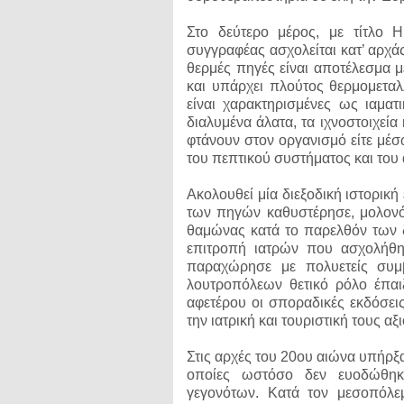
Στο δεύτερο μέρος, με τίτλο
συγγραφέας ασχολείται κατ’ αρχάς
θερμές πηγές είναι αποτέλεσμα 
και υπάρχει πλούτος θερμομετα
είναι χαρακτηρισμένες ως ιαματ
διαλυμένα άλατα, τα ιχνοστοιχεία
φτάνουν στον οργανισμό είτε μέσ
του πεπτικού συστήματος και του
Ακολουθεί μία διεξοδική ιστορικ
των πηγών καθυστέρησε, μολονότ
θαμώνας κατά το παρελθόν των
επιτροπή ιατρών που ασχολήθηκ
παραχώρησε με πολυετείς συμ
λουτροπόλεων θετικό ρόλο έπαι
αφετέρου οι σποραδικές εκδόσεις
την ιατρική και τουριστική τους α
Στις αρχές του 20ου αιώνα υπήρ
οποίες ωστόσο δεν ευοδώθηκ
γεγονότων. Κατά τον μεσοπόλ