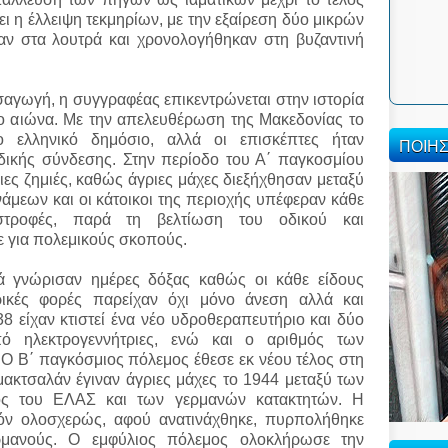
ι η έλλειψη τεκμηρίων, με την εξαίρεση δύο μικρών
 στα λουτρά και χρονολογήθηκαν στη βυζαντινή
σαγωγή, η συγγραφέας επικεντρώνεται στην ιστορία
ο αιώνα. Με την απελευθέρωση της Μακεδονίας το
 ελληνικό δημόσιο, αλλά οι επισκέπτες ήταν
ΠΟΙΗ
δικής σύνδεσης. Στην περίοδο του Α΄ παγκοσμίου
ες ζημιές, καθώς άγριες μάχες διεξήχθησαν μεταξύ
μεων και οι κάτοικοι της περιοχής υπέφεραν κάθε
αστροφές, παρά τη βελτίωση του οδικού και
ε για πολεμικούς σκοπούς.
ά γνώρισαν ημέρες δόξας καθώς οι κάθε είδους
ρικές φορές παρείχαν όχι μόνο άνεση αλλά και
38 είχαν κτιστεί ένα νέο υδροθεραπευτήριο και δύο
πό ηλεκτρογεννήτριες, ενώ και ο αριθμός των
Ο Β΄ παγκόσμιος πόλεμος έθεσε εκ νέου τέλος στη
μακτσαλάν έγιναν άγριες μάχες το 1944 μεταξύ των
ος του ΕΛΑΣ και των γερμανών κατακτητών. Η
όν ολοσχερώς, αφού ανατινάχθηκε, πυρπολήθηκε
ρμανούς. Ο εμφύλιος πόλεμος ολοκλήρωσε την