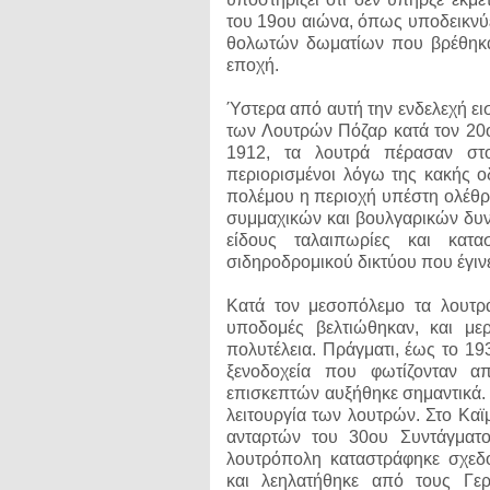
του 19ου αιώνα, όπως υποδεικνύε
θολωτών δωματίων που βρέθηκαν
εποχή.
Ύστερα από αυτή την ενδελεχή ει
των Λουτρών Πόζαρ κατά τον 20
1912, τα λουτρά πέρασαν στο
περιορισμένοι λόγω της κακής ο
πολέμου η περιοχή υπέστη ολέθρι
συμμαχικών και βουλγαρικών δυνά
είδους ταλαιπωρίες και κατ
σιδηροδρομικού δικτύου που έγιν
Κατά τον μεσοπόλεμο τα λουτρ
υποδομές βελτιώθηκαν, και με
πολυτέλεια. Πράγματι, έως το 19
ξενοδοχεία που φωτίζονταν α
επισκεπτών αυξήθηκε σημαντικά. 
λειτουργία των λουτρών. Στο Καϊ
ανταρτών του 30ου Συντάγματ
λουτρόπολη καταστράφηκε σχεδ
και λεηλατήθηκε από τους Γε