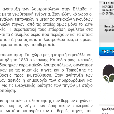
 Η ανάπτυξη των λουτροπόλεων στην Ελλάδα, η
 με τη γεωθερμική ενέργεια. Στον ελληνικό χώρο οι
μεγάλων τεκτονικών ή μεταηφαιστειακών γεγονότων
λλικών πηγών, από τις οποίες όμως μόνο το 20%
ικές. Η θεραπευτική τους επίδραση οφείλεται στα
 και τα διαλυμένα αέρια που περιέχουν και τα οποία
ω του δέρματος κατά τη λουτροθεραπεία, είτε μέσω
 αίματος κατά την ποσιθεραπεία.
ΓΕΩΤ
ή επισκόπηση. Στη χώρα μας η ιατρική εκμετάλλευση
ι ήδη το 1830 ο Ιωάννης Καποδίστριας, τακτικός
 διάσημων ευρωπαϊκών λουτροπόλεων, συνέστησε
αν με τις ιαματικές πηγές και ο Τρικούπης τις
βάσεις προς εκμετάλλευση. Στην ανάπτυξη των
ξαν αφενός η δημιουργία των σιδηροδρόμων και
 για τις ευεργετικές ιδιότητες των πηγών με στόχο
ξιοποίηση.
ξαν προσπάθειες αξιοποίησης των θερμών πηγών οι
αν, κυρίως λόγω των δραματικών πολεμικών
εμο ωστόσο καταγράφηκαν οι θερμές πηγές που