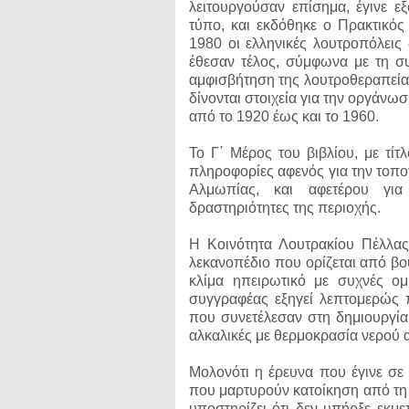
λειτουργούσαν επίσημα, έγινε ε
τύπο, και εκδόθηκε ο Πρακτικό
1980 οι ελληνικές λουτροπόλεις
έθεσαν τέλος, σύμφωνα με τη σ
αμφισβήτηση της λουτροθεραπείας
δίνονται στοιχεία για την οργάνω
από το 1920 έως και το 1960.
Το Γ΄ Μέρος του βιβλίου, με τίτ
πληροφορίες αφενός για την τοπογ
Αλμωπίας, και αφετέρου για
δραστηριότητες της περιοχής.
Η Κοινότητα Λουτρακίου Πέλλας
λεκανοπέδιο που ορίζεται από βο
κλίμα ηπειρωτικό με συχνές ομ
συγγραφέας εξηγεί λεπτομερώς 
που συνετέλεσαν στη δημιουργία
αλκαλικές με θερμοκρασία νερού
Μολονότι η έρευνα που έγινε σε
που μαρτυρούν κατοίκηση από τη 
υποστηρίζει ότι δεν υπήρξε εκμ