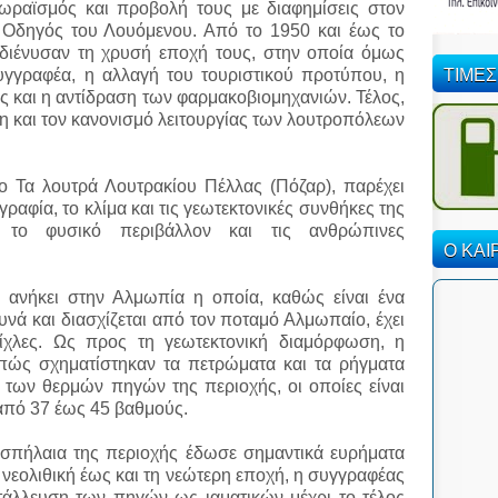
ξωραϊσμός και προβολή τους με διαφημίσεις στον
ς Οδηγός του Λουόμενου. Από το 1950 και έως το
 διένυσαν τη χρυσή εποχή τους, στην οποία όμως
ΤΙΜΕΣ
υγγραφέα, η αλλαγή του τουριστικού προτύπου, η
 και η αντίδραση των φαρμακοβιομηχανιών. Τέλος,
ση και τον κανονισμό λειτουργίας των λουτροπόλεων
λο Τα λουτρά Λουτρακίου Πέλλας (Πόζαρ), παρέχει
ραφία, το κλίμα και τις γεωτεκτονικές συνθήκες της
 το φυσικό περιβάλλον και τις ανθρώπινες
Ο ΚΑΙ
 ανήκει στην Αλμωπία η οποία, καθώς είναι ένα
υνά και διασχίζεται από τον ποταμό Αλμωπαίο, έχει
ίχλες. Ως προς τη γεωτεκτονική διαμόρφωση, η
πώς σχηματίστηκαν τα πετρώματα και τα ρήγματα
 των θερμών πηγών της περιοχής, οι οποίες είναι
 από 37 έως 45 βαθμούς.
 σπήλαια της περιοχής έδωσε σημαντικά ευρήματα
νεολιθική έως και τη νεώτερη εποχή, η συγγραφέας
ετάλλευση των πηγών ως ιαματικών μέχρι το τέλος