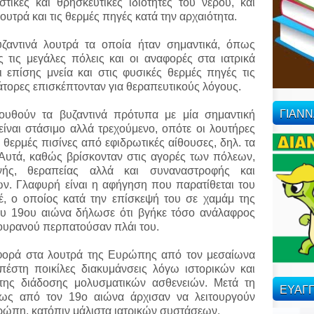
ιστικές και θρησκευτικές ιδιότητες του νερού, και
ουτρά και τις θερμές πηγές κατά την αρχαιότητα.
υζαντινά λουτρά τα οποία ήταν σημαντικά, όπως
 τις μεγάλες πόλεις και οι αναφορές στα ιατρικά
 επίσης μνεία και στις φυσικές θερμές πηγές τις
ράτορες επισκέπτονταν για θεραπευτικούς λόγους.
ΓΙΑΝ
ουθούν τα βυζαντινά πρότυπα με μία σημαντική
είναι στάσιμο αλλά τρεχούμενο, οπότε οι λουτήρες
ι θερμές πισίνες από εφιδρωτικές αίθουσες, δηλ. τα
 Αυτά, καθώς βρίσκονταν στις αγορές των πόλεων,
νής, θεραπείας αλλά και συναναστροφής και
ν. Γλαφυρή είναι η αφήγηση που παρατίθεται του
έ, ο οποίος κατά την επίσκεψή του σε χαμάμ της
υ 19ου αιώνα δήλωσε ότι βγήκε τόσο ανάλαφρος
υ ουρανού περπατούσαν πλάι του.
αφορά στα λουτρά της Ευρώπης από τον μεσαίωνα
υπέστη ποικίλες διακυμάνσεις λόγω ιστορικών και
της διάδοσης μολυσματικών ασθενειών. Μετά τη
ΕΥΑΓΓ
ίως από τον 19ο αιώνα άρχισαν να λειτουργούν
ρώπη, κατόπιν μάλιστα ιατρικών συστάσεων.