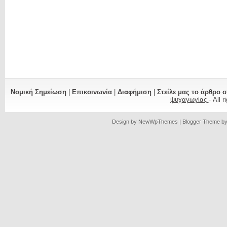
Νομική Σημείωση
|
Επικοινωνία
|
Διαφήμιση
|
Στείλε μας το άρθρο 
ψυχαγωγίας
- All 
Design by
NewWpThemes
| Blogger Theme b