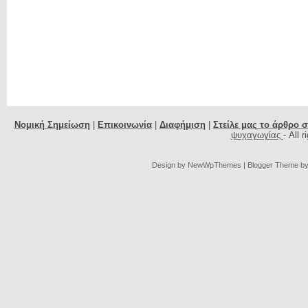
Νομική Σημείωση
|
Επικοινωνία
|
Διαφήμιση
|
Στείλε μας το άρθρο 
ψυχαγωγίας
- All 
Design by
NewWpThemes
| Blogger Theme b