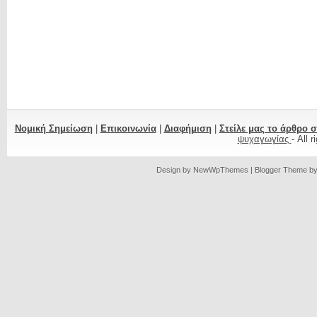
Νομική Σημείωση
|
Επικοινωνία
|
Διαφήμιση
|
Στείλε μας το άρθρο 
ψυχαγωγίας
- All 
Design by
NewWpThemes
| Blogger Theme b