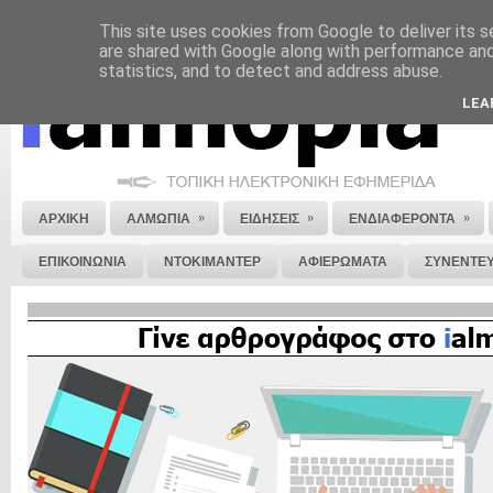
This site uses cookies from Google to deliver its s
ΝΟΜΙΚΗ ΣΗΜΕΙΩΣΗ
ΔΙΑΦΗΜΙΣΗ
ΕΠΙΚΟΙΝΩΝΙΑ
ΣΤΕΙΛΕ ΜΑΣ 
are shared with Google along with performance and 
statistics, and to detect and address abuse.
LEA
»
»
»
ΑΡΧΙΚΗ
ΑΛΜΩΠΙΑ
ΕΙΔΗΣΕΙΣ
ΕΝΔΙΑΦΕΡΟΝΤΑ
ΕΠΙΚΟΙΝΩΝΙΑ
ΝΤΟΚΙΜΑΝΤΕΡ
ΑΦΙΕΡΩΜΑΤΑ
ΣΥΝΕΝΤΕΥ