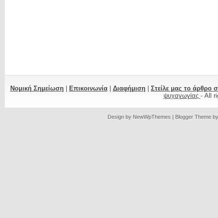
Νομική Σημείωση
|
Επικοινωνία
|
Διαφήμιση
|
Στείλε μας το άρθρο 
ψυχαγωγίας
- All 
Design by
NewWpThemes
| Blogger Theme b