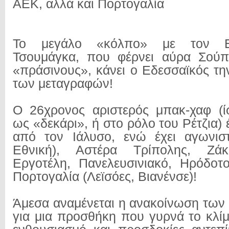
ΑΕΚ, αλλά και Πορτογαλία
Το μεγάλο «κόλπο» με τον Ε
Τσουμάγκα, που φέρνει αύρα Σούπ
«πράσινους», κάνει ο Εδεσσαϊκός τη
των μεταγραφών!
Ο 26χρονος αριστερός μπακ-χαφ (ί
ως «δεκάρι», ή στο ρόλο του Ρέτζια) 
από τον Ιάλυσο, ενώ έχει αγωνισ
Εθνική), Αστέρα Τρίπολης, Ζάκυ
Εργοτέλη, Πανελευσινιακό, Ηρόδοτ
Πορτογαλία (Λεϊσόες, Βιανένσε)!
Άμεσα αναμένεται η ανακοίνωση των
για μια προσθήκη που γυρνά το κλίμ