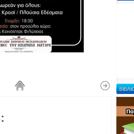
ΒΙΒΛ
: