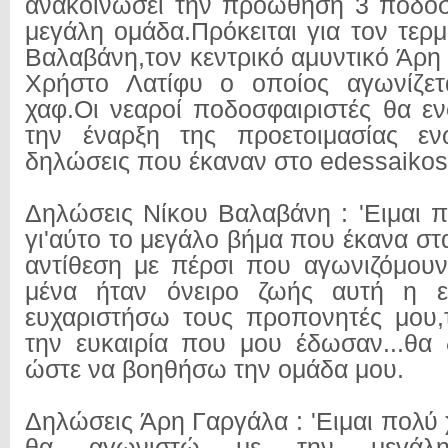
ανακοινώσει την προώθηση 3 ποδοσ
μεγάλη ομάδα.Πρόκειται για τον τερ
Βαλαβάνη,τον κεντρικό αμυντικό Άρη
Χρήστο Λατίφυ ο οποίος αγωνίζετ
χαφ.Οι νεαροί ποδοσφαιριστές θα 
την έναρξη της προετοιμασίας ε
δηλώσεις που έκαναν στο edessaikos
Δηλώσεις Νίκου Βαλαβάνη : 'Ειμαι 
γι'αύτο το μεγάλο βήμα που έκανα στα
αντίθεση με πέρσι που αγωνιζόμουν
μένα ήταν όνειρο ζωής αυτή η ε
ευχαριστήσω τους προπονητές μου,
την ευκαιρία που μου έδωσαν...θ
ώστε να βοηθήσω την ομάδα μου.
Δηλώσεις Άρη Γαργάλα : 'Ειμαι πολύ
θα αγωνιστώ με την μεγάλ