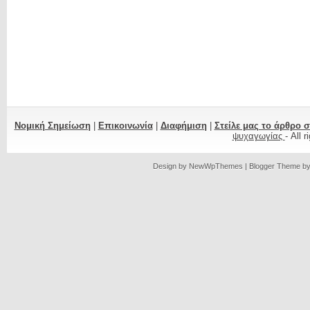
Νομική Σημείωση
|
Επικοινωνία
|
Διαφήμιση
|
Στείλε μας το άρθρο 
ψυχαγωγίας
- All 
Design by
NewWpThemes
| Blogger Theme b