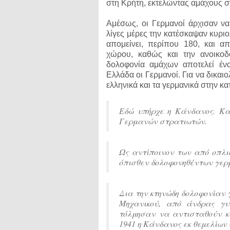
στη Κρήτη, εκτελώντας αμάχους σ
Αμέσως, οι Γερμανοί άρχισαν ν
λίγες μέρες την κατέσκαψαν κυρι
απομείνει, περίπου 180, και α
χώρου, καθώς και την ανοικο
δολοφονία αμάχων αποτελεί έν
Ελλάδα οι Γερμανοί. Για να δικα
ελληνικά και τα γερμανικά στην 
Εδώ υπήρχε η Κάνδανος. Κα
Γερμανών στρατιωτών.
Ως αντίποινον των από οπλι
όπισθεν δολοφονηθέντων γερ
Δια την κτηνώδη δολοφονίαν 
Μηχανικού, από άνδρας γυν
τόλμησαν να αντισταθούν κ
1941 η Κάνδανος εκ θεμελίων 