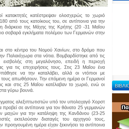
οί κατακτητές κατέστρεψαν ολοσχερώς το χωριό
80 από τους κατοίκους του, σε αντίποινα για την
η διάρκεια της Μάχης της Κρήτης (20 -31 Μαΐου
 πιο σοβαρά εγκλήματα πολέμου των Γερμανών στην
αι στο κέντρο του Νομού Χανίων, στο δρόμο που
την Παλαιόχωρα στα νότια. Βομβαρδίστηκε από τις
ς εισβολής στη μεγαλόνησο, επειδή η περιοχή
ς για τις επιχειρήσεις τους. Στις 23 Μαΐου ένα
πάθησε να την καταλάβει, αλλά οι ντόπιοι με
 τους απωθήσουν. Την επόμενη ημέρα οι Γερμανοί
ς και στις 25 Μαΐου κατέλαβαν το χωριό, ενώ οι
ΒΙΒΛ
 στα γύρω βουνά.
τάγματος αλεξιπτωτιστών υπό τον υπολοχαγό Χορστ
 προβεί σε αντίποινα για τον θάνατο 25 γερμανών
ων μαχών για την κατάληψη της Κανδάνου (23-25
τιστές εκτελούσαν διαταγές του αρχηγού τους,
ην προηγουμένη ημέρα είχαν ξεκινήσει τα αντίποινα