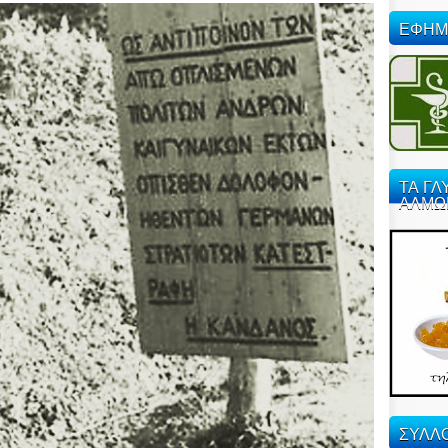
ΕΦΗΜ
ΤΑ ΓΛ
ΑΛΜΩ
ΣΥΛΛΟ