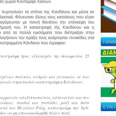
το χωριό Κοντομαρί Χανίων.
α πυρπολούν τα σπίτια της Κανδάνου και μέσα σε
ολεκτικά. Φόνευσαν όλους τους κατοίκους που είχαν
παγόρευσαν με ποινή θανάτου την επίσκεψη του
δόμησή του. Η καταστροφή τής Κανδάνου και η
α από τα πολλά εγκλήματα που διέπραξαν στην
ιολογήσουν την πράξη τους ανάρτησαν πινακίδες στα
ΓΙΑΝ
κατεστραμμένη Κάνδανο που έγραφαν:
τεστράφη προς εξιλασμόν της δολοφονίας 25
σμένων πολιτών, ανδρών και γυναικών, εκ των
μανών στρατιωτών κατεστράφη η Κάνδανος.
γερμανών αλεξιπτωτιστών, αλπινιστών και του
αίκας, παιδιά και παπάδες μαζί και διότι
ΕΥΑΓΓ
ατά του Μεγάλου Ράιχ, κατεστράφη την 3η-6-
δια να μη επανοικοδομηθή πλέον ποτέ.