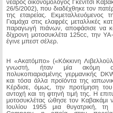
νεαρός οικονομολόγος Γκενίτσι Καβακ
26/5/2002), που διαδέχθηκε τον πατέρ
της εταιρείας. Εκμεταλλευόμενος τ
Γιαμάχα στις ελαφρές μεταλλικές κα
παραγωγή πιάνων, αποφάσισε να κα
δίχρονη μοτοσυκλέτα 125cc, την YA
έγινε μπεστ σέλερ.
Η «Ακατόμπο» («Κόκκινη Λιβελλούλ
γνωστή, ήταν μία ακόμη αν
πολυκοπιαρισμένης γερμανικής D
και τόσα άλλα προϊόντα της ιαπωνικ
Κέρδισε, όμως, την προτίμηση του
αντοχή και τη φτηνή τιμή της. Η επι
μοτοσυκλέτας ώθησε τον Καβακάμι ν
Ιουλίου 1955 μια θυγατρική, τη