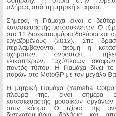
Company, η οποία στην πορεία
πλήρως από τη μητρική εταιρεία.
Σήμερα, η Γιάμαχα είναι ο δεύτερ
κατασκευαστής μοτοσυκλετών. Ο τζίρ
στα 12 δισεκατομμύρια δολάρια και 
εργαζομένους (2012). Στις δρασ
περιλαμβάνονται ακόμη η κατασ
οχημάτων, σνόουτζετ, τηλεκα
ελικοπτέρων, ταχύπλοων σκαφώ
παντός τύπου. Η Γιαμάχα δίνει το
παρών στο MotoGP με τον μεγάλο Βαλ
Η μητρική Γιαμάχα (Yamaha Corpor
πλευρά της, είναι σήμερα ο
κατασκευαστής μουσικών οργάνων
στον κόσμο. Ο τζίρος της αν
δισεκατομμύρια δολάρια και απα