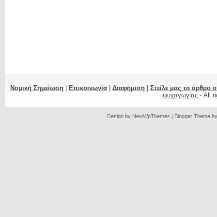
Νομική Σημείωση
|
Επικοινωνία
|
Διαφήμιση
|
Στείλε μας το άρθρο 
ψυχαγωγίας
- All 
Design by
NewWpThemes
| Blogger Theme b