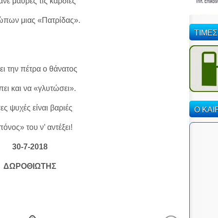
νε μαύρες τις καρδιές
πων μιας «Πατρίδας».
ΤΙΜΕΣ
ει την πέτρα ο θάνατος
πει και να «γλυτώσει».
Ο ΚΑΙ
ες ψυχές είναι βαριές
πόνος» του ν’ αντέξει!
30-7-2018
ΔΩΡΟΘΙΩΤΗΣ