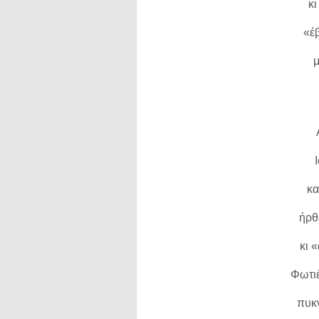
κι
«έ
μ
κα
ήρθ
κι 
Φωτιέ
πυκν