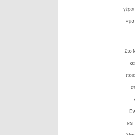
γέρο
«μα
Στο 
κα
ποιο
σ
Έν
και