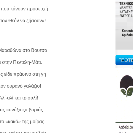
ι που κάνουν προσευχή
 τον Θεόν να ζήσουν»!
Μαραθώνα στο Βουτσά
ΓΕΩΤ
ι στην Πεντέλη-Μάτι.
ς είδε πράσινο στη γη
τον ουρανό γαλάζιο!
Αλί-αλί και τρισαλί!
ας «ανάξιος» βοριάς
 το «κακό» της μοίρας