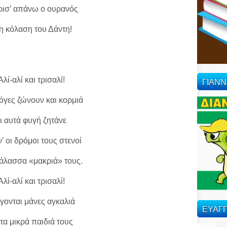
ρισ’ απάνω ο ουρανός
 η κόλαση του Δάντη!
Αλί-αλί και τρισαλί!
ΓΙΑΝ
όγες ζώνουν και κορμιά
ι αυτά φυγή ζητάνε
ν’ οι δρόμοι τους στενοί
θάλασσα «μακριά» τους.
Αλί-αλί και τρισαλί!
γονται μάνες αγκαλιά
ΕΥΑΓΓ
 τα μικρά παιδιά τους