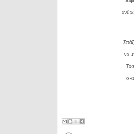
βάψα
ανθρώ
Σπάζ
να μ
Τόσ
ο «