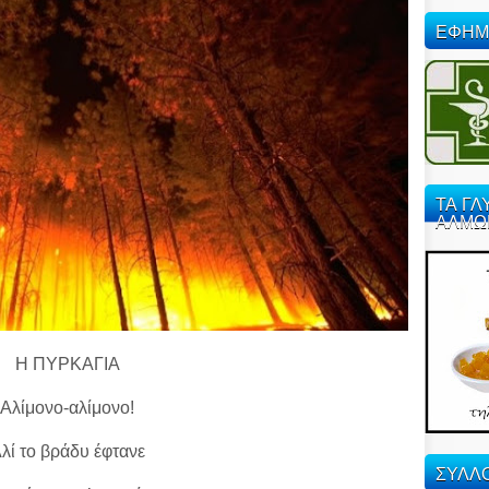
ΕΦΗΜ
ΤΑ ΓΛ
ΑΛΜΩ
Η ΠΥΡΚΑΓΙΑ
Αλίμονο-αλίμονο!
λί το βράδυ έφτανε
ΣΥΛΛΟ