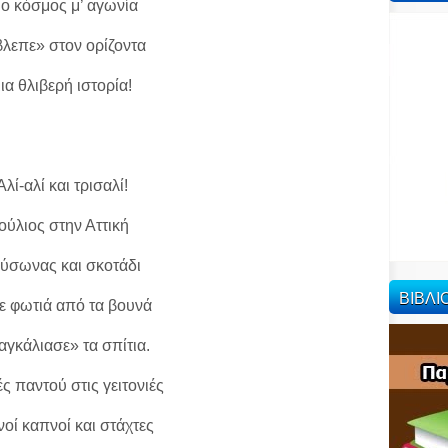
 ο κόσμος μ’ αγωνία
βλεπε» στον ορίζοντα
ια θλιβερή ιστορία!
Αλί-αλί και τρισαλί!
Ιούλιος στην Αττική
ύσωνας και σκοτάδι
ΒΙΒΛ
ε φωτιά από τα βουνά
«αγκάλιασε» τα σπίτια.
ς παντού στις γειτονιές
οί καπνοί και στάχτες