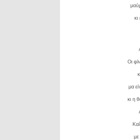
μαύ
κι
Οι φλ
κ
μα εί
κι η 
Καί
με