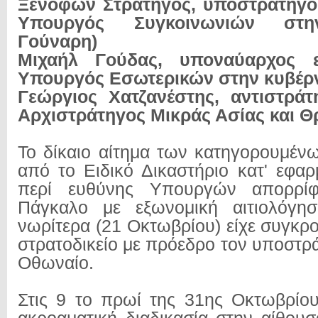
Ξενοφών Στρατηγός, υποστράτηγος 
Υπουργός Συγκοινωνιών στη
Γούναρη)
Μιχαήλ Γούδας, υποναύαρχος ε
Υπουργός Εσωτερικών στην κυβέρ
Γεώργιος Χατζανέστης, αντιστράτ
Αρχιστράτηγος Μικράς Ασίας και Θ
Το δίκαιο αίτημα των κατηγορουμέν
από το Ειδικό Δικαστήριο κατ' εφα
περί ευθύνης Υπουργών απορρί
Πάγκαλο με εξωνομική αιτιολόγησ
νωρίτερα (21 Οκτωβρίου) είχε συγκρο
στρατοδικείο με πρόεδρο τον υποστρ
Οθωναίο.
Στις 9 το πρωί της 31ης Οκτωβρίο