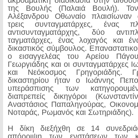
ακροαματική διαδικασία στην αίθου
της Βουλής (Παλαιά Βουλή). Το
Αλέξανδρου Οθωναίο πλαισίωναν 
τρεις συνταγματάρχες, ένας πλ
αντισυνταγματάρχης, δύο αντιπλ
ταγματάρχες, ένας λοχαγός και έν
δικαστικός σύμβουλος. Επαναστατικο
ο εισαγγελέας του Αρείου Πάγου
Γεωργιάδης και οι συνταγματάρχες Ι
και Νεόκοσμος Γρηγοριάδης. Γ
δικαστηρίου ήταν ο Ιωάννης Πεπο
υπεράσπισης των κατηγορουμέ
διαπρεπείς δικηγόροι (Κωνσταντί
Αναστάσιος Παπαληγούρας, Οικονομ
Νοταράς, Ρωμανός και Σωτηριάδης).
Η δίκη διεξήχθη σε 14 συνεδριά
απόρριψη των ενστάσεων των κ