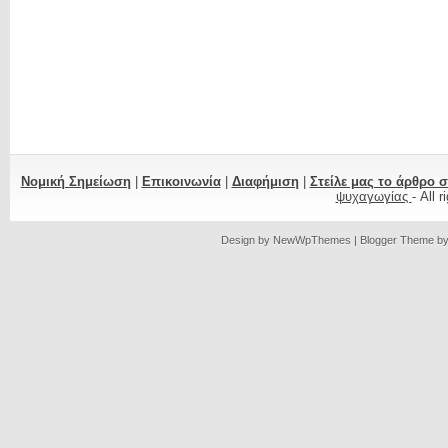
Νομική Σημείωση
|
Επικοινωνία
|
Διαφήμιση
|
Στείλε μας το άρθρο 
ψυχαγωγίας
- All 
Design by
NewWpThemes
| Blogger Theme b