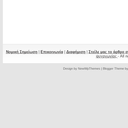
Νομική Σημείωση
|
Επικοινωνία
|
Διαφήμιση
|
Στείλε μας το άρθρο 
ψυχαγωγίας
- All 
Design by
NewWpThemes
| Blogger Theme b