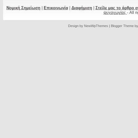
Νομική Σημείωση
|
Επικοινωνία
|
Διαφήμιση
|
Στείλε μας το άρθρο 
ψυχαγωγίας
- All 
Design by
NewWpThemes
| Blogger Theme b