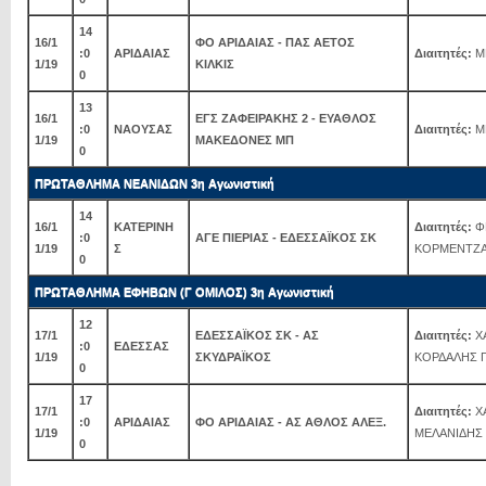
14
16/1
ΦΟ ΑΡΙΔΑΙΑΣ - ΠΑΣ ΑΕΤΟΣ
:0
ΑΡΙΔΑΙΑΣ
Διαιτητές:
Μ
1/19
ΚΙΛΚΙΣ
0
13
16/1
ΕΓΣ ΖΑΦΕΙΡΑΚΗΣ 2 - ΕΥΑΘΛΟΣ
:0
ΝΑΟΥΣΑΣ
Διαιτητές:
Μ
1/19
ΜΑΚΕΔΟΝΕΣ ΜΠ
0
ΠΡΩΤΑΘΛΗΜΑ ΝΕΑΝΙΔΩΝ 3η Αγωνιστική
14
16/1
ΚΑΤΕΡΙΝΗ
Διαιτητές:
ΦΕ
:0
ΑΓΕ ΠΙΕΡΙΑΣ - ΕΔΕΣΣΑΪΚΟΣ ΣΚ
1/19
Σ
ΚΟΡΜΕΝΤΖ
0
ΠΡΩΤΑΘΛΗΜΑ ΕΦΗΒΩΝ (Γ ΟΜΙΛΟΣ) 3η Αγωνιστική
12
17/1
ΕΔΕΣΣΑΪΚΟΣ ΣΚ - ΑΣ
Διαιτητές:
ΧΑ
:0
ΕΔΕΣΣΑΣ
1/19
ΣΚΥΔΡΑΪΚΟΣ
ΚΟΡΔΑΛΗΣ 
0
17
17/1
Διαιτητές:
ΧΑ
:0
ΑΡΙΔΑΙΑΣ
ΦΟ ΑΡΙΔΑΙΑΣ - ΑΣ ΑΘΛΟΣ ΑΛΕΞ.
1/19
ΜΕΛΑΝΙΔΗΣ
0