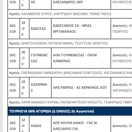
1/19
ΗΣ
ΑΛΕΞΑΝΔΡΟΣ ΛΕΠ
ΚΟΥΒΑΤΣΗΣ
0
Κριτές:
ΚΑΛΑΒΑΖΗΣ ΚΥΡΟΣ, ΚΑΡΥΠΙΔΟΥ ΒΑΣΙΛΙΚΗ, ΤΕΦΑΣ ΤΑΣΟΣ
18
16/1
ΕΔΕΣΣΑΪΚΟΣ ΣΚ - ΜΠΑΣ
Διαιτητές:
Μ
:0
ΕΔΕΣΣΑΣ
1/19
ΕΡΓΟΝΑΘΛΟΣ
ΓΕΩΡΓΙΟΣ
0
Κριτές:
ΔΗΜΤΣΗ ΕΛΕΝΗ, ΠΟΥΦΛΗ ΜΑΡΙΑ, ΤΣΟΥΤΣΑΣ ΧΡΗΣΤΟΣ
20
16/1
ΓΟΥΜΕΝΙΣ
ΑΟΚ ΓΟΥΜΕΝΙΣΣΑΣ - ΠΑΟΚ
Διαιτητές:
Κ
:3
1/19
ΣΑΣ
ΑΛΜΩΠΙΑΣ
ΚΟΥΒΑΤΣΗΣ
0
Κριτές:
ΠΑΤΡΑΣΚΑΚΗ ΠΑΡΑΣΚΕΥΗ, ΔΡΑΣΛΙΑΚΗΣ ΕΥΑΓΓΕΛΟΣ, ΧΑΤΖΗΔΗΜΟΣ Α
18
16/1
ΚΑΤΕΡΙΝΗ
Διαιτητές:
Ν
:0
ΑΚΕ ΠΙΕΡΙΑΣ - ΑΣ ΚΕΡΑΥΝΟΣ ΑΣΠ
1/19
Σ
ΧΑΤΖΗΚΩΣΤ
0
Κριτές:
ΚΑΡΑΓΙΑΝΝΙΔΟΥ ΚΥΡΙΑΚ, ΠΑΠΑΕΥΑΓΓΕΛΟΥ ΑΠΟΣΤΟ, ΤΣΑΚΙΡΙΔΗΣ ΓΑΒΡ
ΤΟΥΡΝΟΥΑ ΜΙΝΙ ΑΓΟΡΙΩΝ (Δ ΟΜΙΛΟΣ) 2η Αγωνιστική
12
16/1
ΑΠΣ ΚΟΥΠΑ ΚΙΛΚΙΣ - ΓΑΣ Μ.
:0
ΚΙΛΚΙΣ
Διαιτητές:
ΚΟ
1/19
ΑΛΕΞ/ΔΡΟΣ ΓΙΑ
0