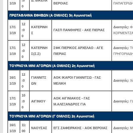
:0
Δ. ΒΙΚΕΛΑ
1/19
ΒΕΡΟΙΑΣ
ΠΑΠΑΓΕΡΙΔ
0
ΠΡΩΤΑΘΛΗΜΑ ΕΦΗΒΩΝ (Α ΟΜΙΛΟΣ) 3η Αγωνιστική
12
17/1
ΚΑΤΕΡΙΝΗ
Διαιτητές:
ΦΕ
:0
ΓΑΣΠ ΠΑΝΘΗΡΕΣ - ΑΚΕ ΠΙΕΡΙΑΣ
1/19
Σ
ΚΟΡΜΕΝΤΖ
0
12
17/1
ΚΑΤΕΡΙΝΗ
ΣΦΚ ΠΙΕΡΙΚΟΣ ΑΡΧΕΛΑΟ - ΑΓΕ
Διαιτητές:
Τ
:0
1/19
Σ(Σ.Σ)
ΠΙΕΡΙΑΣ
ΓΡΗΓΟΡΙΑΔΗ
0
ΤΟΥΡΝΟΥΑ ΜΙΝΙ ΑΓΟΡΙΩΝ (Α ΟΜΙΛΟΣ) 2η Αγωνιστική
12
16/1
ΓΙΑΝΝΙΤΣ
ΑΟΚ ΙΚΑΡΟΙ ΓΙΑΝΝΙΤΣΩ - ΓΑΣ
:0
Διαιτητές:
Χ
1/19
ΩΝ
ΜΕΛΙΚΗ
0
10
17/1
ΑΟΚ ΑΙΓΙΝΙΑΚΟΣ - ΓΑΣ
:0
ΑΙΓΙΝΙΟΥ
Διαιτητές:
ΓΙ
1/19
Μ.ΑΛΕΞΑΝΔΡΟΣ ΓΙΑ
0
ΤΟΥΡΝΟΥΑ ΜΙΝΙ ΑΓΟΡΙΩΝ (Γ ΟΜΙΛΟΣ) 2η Αγωνιστική
16/1
11:
ΝΑΟΥΣΑΣ
ΕΓΣ ΖΑΦΕΙΡΑΚΗΣ - ΑΟΚ ΒΕΡΟΙΑΣ
Διαιτητές:
Μ
1/19
00