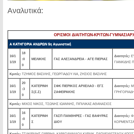
Αναλυτικά:
ΟΡΙΣΜΟΙ ΔΙΑΙΤΗΤΩΝ-ΚΡΙΤΩΝ-ΓΥΜΝΑΣΙΑΡ
Α ΚΑΤΗΓΟΡΙΑ ΑΝΔΡΩΝ 5η Αγωνιστική
18
16/1
Διαιτητές:
ΕΥ
:0
ΜΕΛΙΚΗΣ
ΓΑΣ ΑΛΕΞΑΝΔΡΕΙΑ - ΑΓΕ ΠΙΕΡΙΑΣ
1/19
ΓΙΑΝΚΙΔΗΣ 
0
Κριτές:
ΤΖΗΜΟΣ ΒΑΣΙΛΗΣ, ΓΕΩΡΓΙΑΔΟΥ ΛΙΑ, ΖΗΣΙΟΣ ΒΑΣΙΛΗΣ
20
16/1
ΚΑΤΕΡΙΝΗ
ΣΦΚ ΠΙΕΡΙΚΟΣ ΑΡΧΕΛΑΟ - ΕΓΣ
Διαιτητές:
Μ
:3
1/19
Σ(Σ.Σ)
ΖΑΦΕΙΡΑΚΗΣ
ΓΡΗΓΟΡΙΑΔΗ
0
Κριτές:
ΜΙΧΟΣ ΝΙΚΟΣ, ΤΣΩΝΗΣ ΙΩΑΝΝΗΣ, ΠΙΠΙΛΙΚΑΣ ΑΘΑΝΑΣΙΟΣ
16
16/1
ΚΑΤΕΡΙΝΗ
ΓΑΣΠ ΠΑΝΘΗΡΕΣ - ΓΑΣ ΒΑΦΥΡΑΣ
Διαιτητές:
ΦΕ
:0
1/19
Σ
ΔΙΟΥ
ΚΟΡΜΕΝΤΖ
0
Κριτές:
ΤΣΑΚΙΡΙΔΗΣ ΓΑΒΡΙΗΛ, ΚΑΡΑΓΙΑΝΝΙΔΟΥ ΚΥΡΙΑΚ, ΠΑΠΑΕΥΑΓΓΕΛΟΥ ΑΠΟ