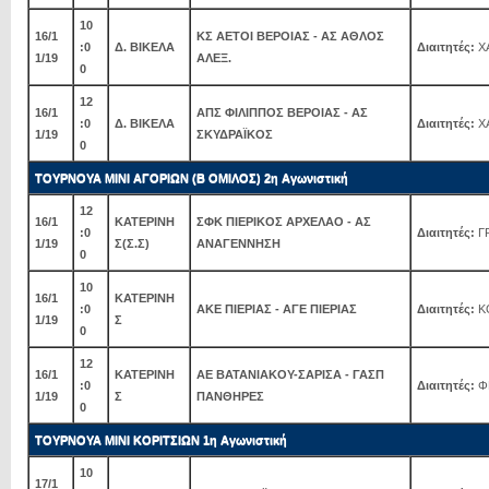
10
16/1
ΚΣ ΑΕΤΟΙ ΒΕΡΟΙΑΣ - ΑΣ ΑΘΛΟΣ
:0
Δ. ΒΙΚΕΛΑ
Διαιτητές:
Χ
1/19
ΑΛΕΞ.
0
12
16/1
ΑΠΣ ΦΙΛΙΠΠΟΣ ΒΕΡΟΙΑΣ - ΑΣ
:0
Δ. ΒΙΚΕΛΑ
Διαιτητές:
Χ
1/19
ΣΚΥΔΡΑΪΚΟΣ
0
ΤΟΥΡΝΟΥΑ ΜΙΝΙ ΑΓΟΡΙΩΝ (Β ΟΜΙΛΟΣ) 2η Αγωνιστική
12
16/1
ΚΑΤΕΡΙΝΗ
ΣΦΚ ΠΙΕΡΙΚΟΣ ΑΡΧΕΛΑΟ - ΑΣ
:0
Διαιτητές:
ΓΡ
1/19
Σ(Σ.Σ)
ΑΝΑΓΕΝΝΗΣΗ
0
10
16/1
ΚΑΤΕΡΙΝΗ
:0
ΑΚΕ ΠΙΕΡΙΑΣ - ΑΓΕ ΠΙΕΡΙΑΣ
Διαιτητές:
Κ
1/19
Σ
0
12
16/1
ΚΑΤΕΡΙΝΗ
ΑΕ ΒΑΤΑΝΙΑΚΟΥ-ΣΑΡΙΣΑ - ΓΑΣΠ
:0
Διαιτητές:
ΦΕ
1/19
Σ
ΠΑΝΘΗΡΕΣ
0
ΤΟΥΡΝΟΥΑ ΜΙΝΙ ΚΟΡΙΤΣΙΩΝ 1η Αγωνιστική
10
17/1