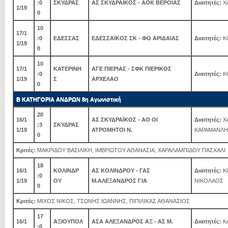
:0
ΣΚΥΔΡΑΣ
ΑΣ ΣΚΥΔΡΑΪΚΟΣ - ΑΟΚ ΒΕΡΟΙΑΣ
Διαιτητές:
Χ
1/19
0
10
17/1
:0
ΕΔΕΣΣΑΣ
ΕΔΕΣΣΑΪΚΟΣ ΣΚ - ΦΟ ΑΡΙΔΑΙΑΣ
Διαιτητές:
Κ
1/19
0
10
17/1
ΚΑΤΕΡΙΝΗ
ΑΓΕ ΠΙΕΡΙΑΣ - ΣΦΚ ΠΙΕΡΙΚΟΣ
:0
Διαιτητές:
Κ
1/19
Σ
ΑΡΧΕΛΑΟ
0
Β ΚΑΤΗΓΟΡΙΑ ΑΝΔΡΩΝ 8η Αγωνιστική
20
16/1
ΑΣ ΣΚΥΔΡΑΪΚΟΣ - ΑΟ ΟΙ
Διαιτητές:
ΧΑ
:3
ΣΚΥΔΡΑΣ
1/19
ΑΤΡΟΜΗΤΟΙ Ν.
ΚΑΡΑΜΑΝΛΗ
0
Κριτές:
ΜΑΚΡΙΔΟΥ ΒΑΣΙΛΙΚΗ, ΙΜΒΡΙΩΤΟΥ ΑΘΑΝΑΣΙΑ, ΧΑΡΑΛΑΜΠΙΔΟΥ ΠΑΣΧΑΛΙ
18
16/1
ΚΟΛΙΝΔΡ
ΑΣ ΚΟΛΙΝΔΡΟΥ - ΓΑΣ
Διαιτητές:
ΚΟ
:0
1/19
ΟΥ
Μ.ΑΛΕΞΑΝΔΡΟΣ ΓΙΑ
ΝΙΚΟΛΑΟΣ
0
Κριτές:
ΜΙΧΟΣ ΝΙΚΟΣ, ΤΣΩΝΗΣ ΙΩΑΝΝΗΣ, ΠΙΠΙΛΙΚΑΣ ΑΘΑΝΑΣΙΟΣ
17
16/1
ΑΞΙΟΥΠΟΛ
ΑΣΑ ΑΛΕΞΑΝΔΡΟΣ ΑΞ - ΑΣ Μ.
Διαιτητές:
Κ
:0