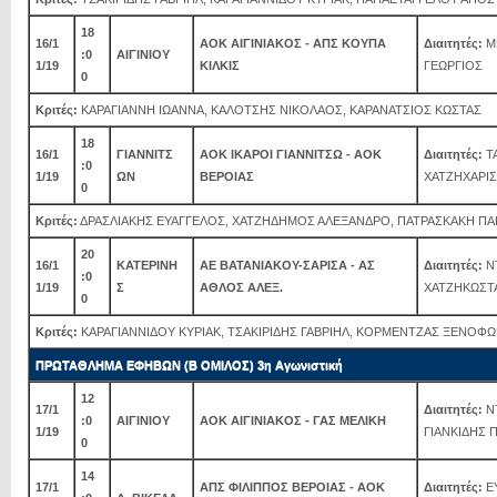
18
16/1
ΑΟΚ ΑΙΓΙΝΙΑΚΟΣ - ΑΠΣ ΚΟΥΠΑ
Διαιτητές:
Μ
:0
ΑΙΓΙΝΙΟΥ
1/19
ΚΙΛΚΙΣ
ΓΕΩΡΓΙΟΣ
0
Κριτές:
ΚΑΡΑΓΙΑΝΝΗ ΙΩΑΝΝΑ, ΚΑΛΟΤΣΗΣ ΝΙΚΟΛΑΟΣ, ΚΑΡΑΝΑΤΣΙΟΣ ΚΩΣΤΑΣ
18
16/1
ΓΙΑΝΝΙΤΣ
ΑΟΚ ΙΚΑΡΟΙ ΓΙΑΝΝΙΤΣΩ - ΑΟΚ
Διαιτητές:
ΤΑ
:0
1/19
ΩΝ
ΒΕΡΟΙΑΣ
ΧΑΤΖΗΧΑΡΙ
0
Κριτές:
ΔΡΑΣΛΙΑΚΗΣ ΕΥΑΓΓΕΛΟΣ, ΧΑΤΖΗΔΗΜΟΣ ΑΛΕΞΑΝΔΡΟ, ΠΑΤΡΑΣΚΑΚΗ Π
20
16/1
ΚΑΤΕΡΙΝΗ
ΑΕ ΒΑΤΑΝΙΑΚΟΥ-ΣΑΡΙΣΑ - ΑΣ
Διαιτητές:
Ν
:0
1/19
Σ
ΑΘΛΟΣ ΑΛΕΞ.
ΧΑΤΖΗΚΩΣΤ
0
Κριτές:
ΚΑΡΑΓΙΑΝΝΙΔΟΥ ΚΥΡΙΑΚ, ΤΣΑΚΙΡΙΔΗΣ ΓΑΒΡΙΗΛ, ΚΟΡΜΕΝΤΖΑΣ ΞΕΝΟΦ
ΠΡΩΤΑΘΛΗΜΑ ΕΦΗΒΩΝ (Β ΟΜΙΛΟΣ) 3η Αγωνιστική
12
17/1
Διαιτητές:
Ν
:0
ΑΙΓΙΝΙΟΥ
ΑΟΚ ΑΙΓΙΝΙΑΚΟΣ - ΓΑΣ ΜΕΛΙΚΗ
1/19
ΓΙΑΝΚΙΔΗΣ 
0
14
17/1
ΑΠΣ ΦΙΛΙΠΠΟΣ ΒΕΡΟΙΑΣ - ΑΟΚ
Διαιτητές:
ΕΥ