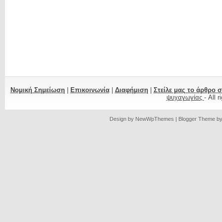
Νομική Σημείωση
|
Επικοινωνία
|
Διαφήμιση
|
Στείλε μας το άρθρο 
ψυχαγωγίας
- All 
Design by
NewWpThemes
| Blogger Theme b