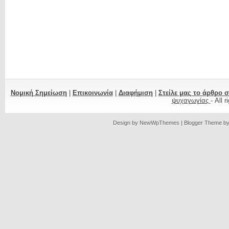
Νομική Σημείωση
|
Επικοινωνία
|
Διαφήμιση
|
Στείλε μας το άρθρο 
ψυχαγωγίας
- All 
Design by
NewWpThemes
| Blogger Theme b