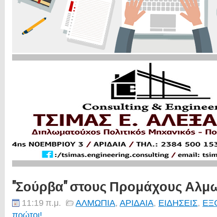
"Σούρβα" στους Προμάχους Αλμ
11:19 π.μ.
ΑΛΜΩΠΙΑ
,
ΑΡΙΔΑΙΑ
,
ΕΙΔΗΣΕΙΣ
,
ΕΞ
πρώτοι!