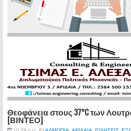
Θεοφάνεια στους 37°C των Λουτ
[ΒΙΝΤΕΟ]
10:29 μ.μ.
ΑΛΜΩΠΙΑ
,
ΑΡΙΔΑΙΑ
,
ΕΙΔΗΣΕΙΣ
,
ΕΞ