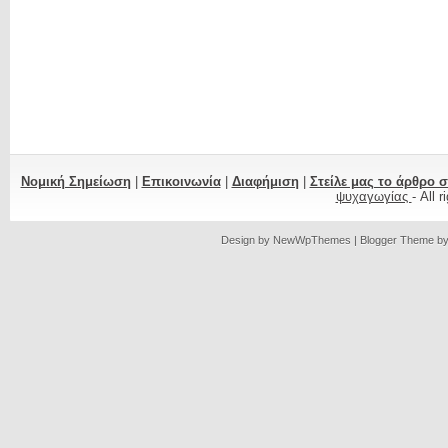
Νομική Σημείωση
|
Επικοινωνία
|
Διαφήμιση
|
Στείλε μας το άρθρο 
ψυχαγωγίας
- All 
Design by
NewWpThemes
| Blogger Theme b