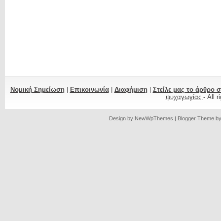
Νομική Σημείωση
|
Επικοινωνία
|
Διαφήμιση
|
Στείλε μας το άρθρο 
ψυχαγωγίας
- All 
Design by
NewWpThemes
| Blogger Theme b