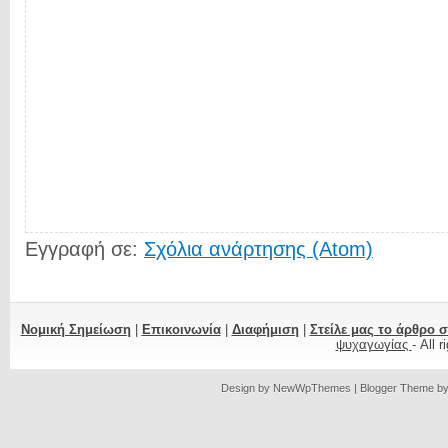
Εγγραφή σε:
Σχόλια ανάρτησης (Atom)
Νομική Σημείωση
|
Επικοινωνία
|
Διαφήμιση
|
Στείλε μας το άρθρο 
ψυχαγωγίας
- All 
Design by
NewWpThemes
| Blogger Theme b