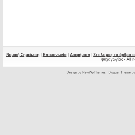
Νομική Σημείωση
|
Επικοινωνία
|
Διαφήμιση
|
Στείλε μας το άρθρο 
ψυχαγωγίας
- All 
Design by
NewWpThemes
| Blogger Theme b