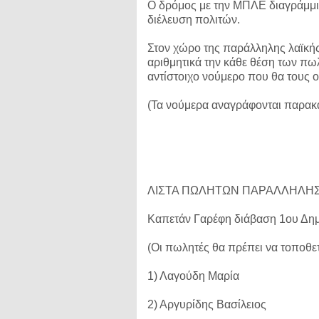
Ο δρόμος με την ΜΠΛΕ διαγράμμισ
διέλευση πολιτών.
Στον χώρο της παράλληλης λαϊκής
αριθμητικά την κάθε θέση των πω
αντίστοιχο νούμερο που θα τους ορ
(Τα νούμερα αναγράφονται παρακ
ΛΙΣΤΑ ΠΩΛΗΤΩΝ ΠΑΡΑΛΛΗΛΗΣ Λ
Καπετάν Γαρέφη διάβαση 1ου Δημ
(Οι πωλητές θα πρέπει να τοποθε
1) Λαγούδη Μαρία
2) Αργυρίδης Βασίλειος